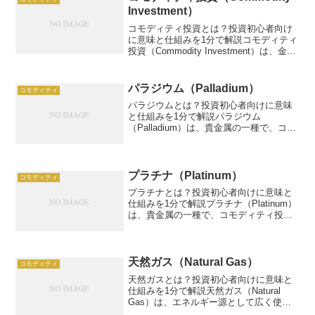
Investment）
コモディティ投資とは？投資初心者向け
に意味と仕組みを1分で解説コモディティ
投資（Commodity Investment）は、金、
原油、農産物などの実物資産に投資する
手法です。例：金ETF、年リターン5%。
この記事では、コモディティ投資の仕...
パラジウム（Palladium）
コモディティ
パラジウムとは？投資初心者向けに意味
と仕組みを1分で解説パラジウム
（Palladium）は、貴金属の一種で、コモ
ディティ投資の対象。例：100万円投資、
年5%リターン。この記事では、パラジウ
ムの投資としての仕組み、活用方法、リ
スク、具体例を...
プラチナ（Platinum）
コモディティ
プラチナとは？投資初心者向けに意味と
仕組みを1分で解説プラチナ（Platinum）
は、貴金属の一種で、コモディティ投資
の対象。例：100万円投資、年4%リター
ン。この記事では、プラチナの投資とし
ての仕組み、活用方法、リスク、具体例
を、初心者...
天然ガス（Natural Gas）
コモディティ
天然ガスとは？投資初心者向けに意味と
仕組みを1分で解説天然ガス（Natural
Gas）は、エネルギー源として広く使わ
れるコモディティで、投資対象としても