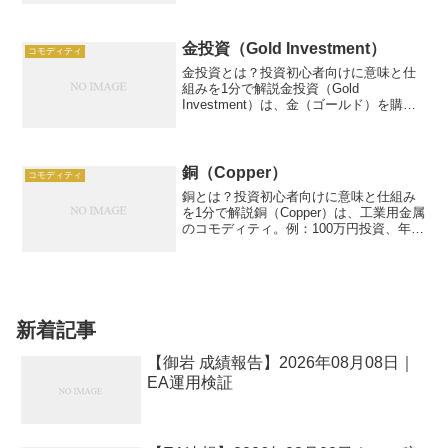
注目。例：100万円投資、10%上昇で10万
円利益。この記事では、天然ガスの仕組
み、活...
金投資（Gold Investment）
コモディティ
金投資とは？投資初心者向けに意味と仕
組みを1分で解説金投資（Gold
Investment）は、金（ゴールド）を購入
し、価格上昇や安定資産として運用する
投資手法です。例：100万円で金1kg購
入、年5%上昇で105万円。この記事で
は、金投資...
銅（Copper）
コモディティ
銅とは？投資初心者向けに意味と仕組み
を1分で解説銅（Copper）は、工業用金属
のコモディティ。例：100万円投資、年
5%リターン。この記事では、銅の投資仕
組み、活用方法、リスク、具体例を、初
心者から専門家まで理解できるように詳
細に解説しま...
新着記事
【御岩 成績報告】2026年08月08日｜
EA運用検証