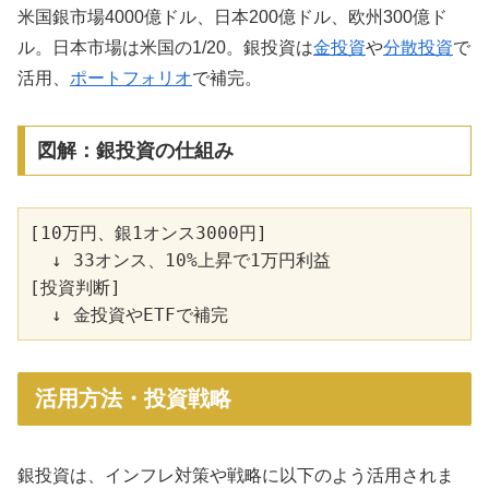
米国銀市場4000億ドル、日本200億ドル、欧州300億ド
ル。日本市場は米国の1/20。銀投資は
金投資
や
分散投資
で
活用、
ポートフォリオ
で補完。
図解：銀投資の仕組み
[10万円、銀1オンス3000円]

  ↓ 33オンス、10%上昇で1万円利益

[投資判断]

活用方法・投資戦略
銀投資は、インフレ対策や戦略に以下のよう活用されま