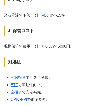
経済停滞で下落。例：
VIX
40で-15%。
4. 保管コスト
現物保管で費用。例：年0.5%で5000円。
対処法
分散投資
でリスク分散。
ETF
で流動性向上。
金投資
で安定補完。
CPI
や
PPI
で市場監視。