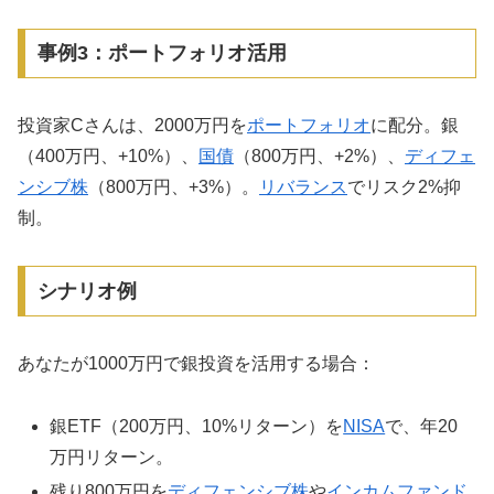
事例3：ポートフォリオ活用
投資家Cさんは、2000万円を
ポートフォリオ
に配分。銀
（400万円、+10%）、
国債
（800万円、+2%）、
ディフェ
ンシブ株
（800万円、+3%）。
リバランス
でリスク2%抑
制。
シナリオ例
あなたが1000万円で銀投資を活用する場合：
銀ETF（200万円、10%リターン）を
NISA
で、年20
万円リターン。
残り800万円を
ディフェンシブ株
や
インカムファンド