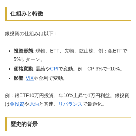
仕組みと特徴
銀投資の仕組みは以下：
投資形態
: 現物、ETF、先物、鉱山株。例：銀ETFで
5%リターン。
価格変動
: 需給や
CPI
で変動。例：CPI3%で+10%。
影響
:
VIX
や金利で変動。
例：銀ETF10万円投資、年10%上昇で1万円利益。銀投資
は
金投資
や
原油
と関連、
リバランス
で最適化。
歴史的背景