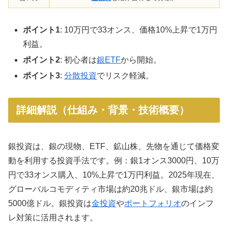
ポイント1
: 10万円で33オンス、価格10%上昇で1万円
利益。
ポイント2
: 初心者は
銀ETF
から開始。
ポイント3
:
分散投資
でリスク軽減。
詳細解説（仕組み・背景・技術概要）
銀投資は、銀の現物、ETF、鉱山株、先物を通じて価格変
動を利用する投資手法です。例：銀1オンス3000円、10万
円で33オンス購入、10%上昇で1万円利益。2025年現在、
グローバルコモディティ市場は約20兆ドル、銀市場は約
5000億ドル。銀投資は
金投資
や
ポートフォリオ
のインフ
レ対策に活用されます。