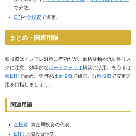
で分散。
CPI
や
金投資
で選定。
まとめ・関連用語
銀投資はインフレ対策に有効だが、価格変動や流動性リス
クに注意。効率的な
ポートフォリオ
構築に活用。初心者は
銀ETF
で始め、専門家は
金投資
で補完。
分散投資
で安定運
用を目指しましょう。
関連用語
金投資
: 貴金属投資の代表。
ETF
: 上場投資信託。