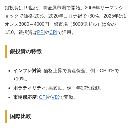
銀投資は19世紀、貴金属市場で開始。2008年リーマンシ
ョックで価格-20%、2020年コロナ禍で+30%。2025年は1
オンス3000～4000円、銀市場（5000億ドル）は金の
1/10。銀投資は
PPI
や
CPI
で活用。
銀投資の特徴
インフレ対策
: 価格上昇で資産保全。例：CPI3%で
+10%。
ボラティリティ
: 高変動。例：年20%変動。
市場感応度
:
CPI
や
VIX
で変動。
国際比較