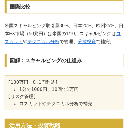
国際比較
米国スキャルピング取引量30%、日本20%、欧州25%。日
本FX市場（50兆円）は米国の1/10。スキャルピングは
ロ
スカット
や
テクニカル分析
で管理、
分散投資
で補完。
図解：スキャルピングの仕組み
[100万円、0.1円利益]

  ↓ 1分で1000円、10回で1万円

[リスク管理]

活用方法・投資戦略