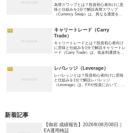
為替スワップとは？投資初心者向けに意
味と仕組みを1分で解説為替スワップ
（Currency Swap）は、異なる通貨を一
定期間交換し、金利差による収益やリス
クヘッジを目指す金融取引です。FXや国
際投資で活用され、FX投資家が為替変動
キャリートレード（Carry
FX
や金利リス...
Trade）
キャリートレードとは？投資初心者向け
に意味と仕組みを1分で解説キャリートレ
ード（Carry Trade）は、低金利通貨を借
りて高金利通貨に投資し、利子差で利益
を得る手法。例：100万円投資、年5%リ
ターン。この記事では、キャリートレー
レバレッジ（Leverage）
FX
ドの仕...
レバレッジとは？投資初心者向けに意味
と仕組みを1分で解説レバレッジ
（Leverage）は、FXや投資において、少
ない資金で大きな取引を行うための仕組
みです。まるで「てこ（レバレッジ）」
のように、少ない力で大きな物を動かす
イメージです。FXで...
新着記事
【御岩 成績報告】2026年08月08日｜
EA運用検証