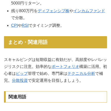
5000円リターン。
残り800万円を
ディフェンシブ株
や
インカムファンド
で分散。
CPI
や
RSI
でタイミング調整。
まとめ・関連用語
スキャルピングは短期収益に有効だが、高頻度やレバレッ
ジリスクに注意。効率的な
ポートフォリオ
構築に活用。初
心者は
ピップ
管理で始め、専門家は
テクニカル分析
で補
完。
分散投資
で安定運用を目指しましょう。
関連用語