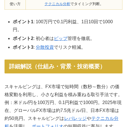
使い方
テクニカル分析
でタイミング判断。
ポイント1
: 100万円で0.1円利益、1日10回で1000
円。
ポイント2
: 初心者は
ピップ
管理を徹底。
ポイント3
:
分散投資
でリスク軽減。
詳細解説（仕組み・背景・技術概要）
スキャルピングは、FX市場で短時間（数秒～数分）の価
格変動を利用し、小さな利益を積み重ねる取引手法です。
例：米ドル/円を100万円、0.1円利益で1000円。2025年現
在、グローバルFX市場は約7.5兆ドル/日、日本FX市場は
約50兆円。スキャルピングは
レバレッジ
や
テクニカル分
析
を活用し、
ポートフォリオ
の短期収益に寄与します。