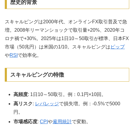
歴史的背景
スキャルピングは2000年代、オンラインFX取引普及で急
増。2008年リーマンショックで取引量+20%、2020年コ
ロナ禍で+30%。2025年は1日10～50取引が標準、日本FX
市場（50兆円）は米国の1/10。スキャルピングは
ピップ
や
RSI
で効率化。
スキャルピングの特徴
高頻度
: 1日10～50取引。例：0.1円×10回。
高リスク
:
レバレッジ
で損失増。例：-0.5%で5000
円。
市場感応度
:
CPI
や
雇用統計
で変動。