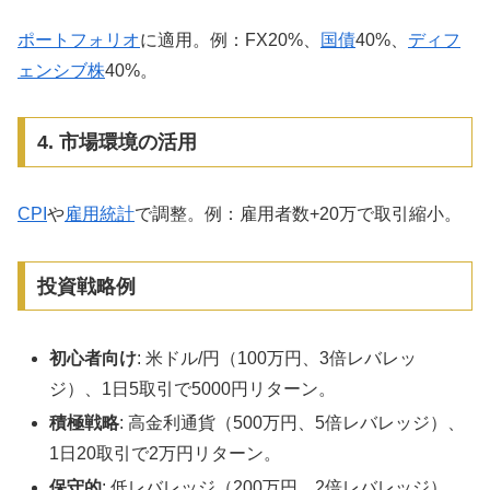
ポートフォリオ
に適用。例：FX20%、
国債
40%、
ディフ
ェンシブ株
40%。
4. 市場環境の活用
CPI
や
雇用統計
で調整。例：雇用者数+20万で取引縮小。
投資戦略例
初心者向け
: 米ドル/円（100万円、3倍レバレッ
ジ）、1日5取引で5000円リターン。
積極戦略
: 高金利通貨（500万円、5倍レバレッジ）、
1日20取引で2万円リターン。
保守的
: 低レバレッジ（200万円、2倍レバレッジ）、