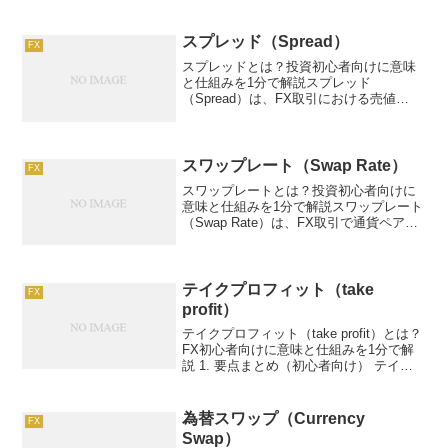
スプレッド（Spread）
FX
スプレッドとは？投資初心者向けに意味
と仕組みを1分で解説スプレッド
（Spread）は、FX取引における売値
（Bid）と買値（Ask）の価格差で、実質
的な取引コストです。投資家はスプレッ
ドを考慮して取引戦略を立て、コストを
抑えた運用を目指しま...
スワップレート（Swap Rate）
FX
スワップレートとは？投資初心者向けに
意味と仕組みを1分で解説スワップレート
（Swap Rate）は、FX取引で通貨ペアの
金利差に基づくコストまたは収益。例：
100万円投資で年4万円スワップ収益。こ
の記事では、スワップレートの仕組み、
活用方法...
テイクプロフィット（take
FX
profit）
テイクプロフィット（take profit）とは？
FX初心者向けに意味と仕組みを1分で解
説 1. 要点まとめ（初心者向け） テイク
プロフィット（take profit）とは、FX取
引で利益を確定するために設定する自動
決済注文です。価格が指定...
為替スワップ（Currency
FX
Swap）