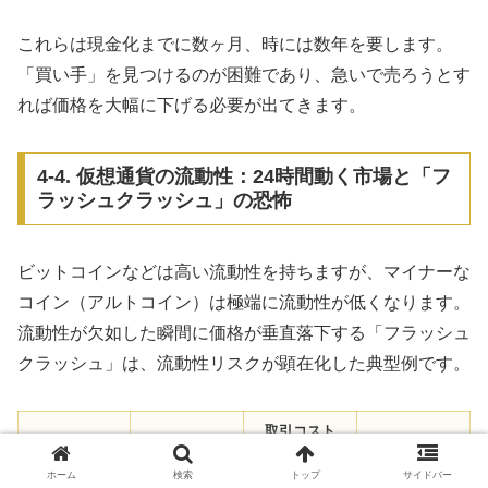
これらは現金化までに数ヶ月、時には数年を要します。
「買い手」を見つけるのが困難であり、急いで売ろうとす
れば価格を大幅に下げる必要が出てきます。
4-4. 仮想通貨の流動性：24時間動く市場と「フ
ラッシュクラッシュ」の恐怖
ビットコインなどは高い流動性を持ちますが、マイナーな
コイン（アルトコイン）は極端に流動性が低くなります。
流動性が欠如した瞬間に価格が垂直落下する「フラッシュ
クラッシュ」は、流動性リスクが顕在化した典型例です。
取引コスト
現金化までの
資産クラス
（スプレッド
流動性の高さ
期間
ホーム
検索
トップ
サイドバー
等）