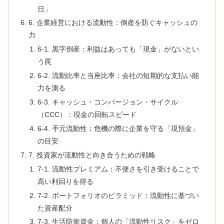
日」
6. 企業経営における流動性：倒産を防ぐキャッシュの
力
6-1. 黒字倒産：利益はあっても「現金」がないとい
う罠
6-2. 流動比率と当座比率：会社の短期的な支払い能
力を測る
6-3. キャッシュ・コンバージョン・サイクル
（CCC）：現金の回転スピード
6-4. 手元流動性：危機の際に企業を守る「現預金」
の目安
7. 投資家が流動性と向き合うための戦略
7-1. 流動性プレミアム：不便さを引き受けることで
高い利回りを得る
7-2. ポートフォリオのピラミッド：流動性に基づい
た資産配分
7-3. 生活防衛資金：個人の「流動性リスク」をゼロ