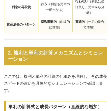
行わない
（利息は受
行う
（利息も元本の
利息の再投資
け取り、元本から分
一部となる）
離）
指数関数的
（曲線的
直線的
（一定の割合
資産成長のパターン
に増加）
で増加）
2. 複利と単利の計算メカニズムとシミュレ
ーション
ここでは、複利と単利の計算の仕組みを理解し、その成長
スピードの違いを具体的なシミュレーションで確認しま
す。
単利の計算式と成長パターン（直線的な増加）