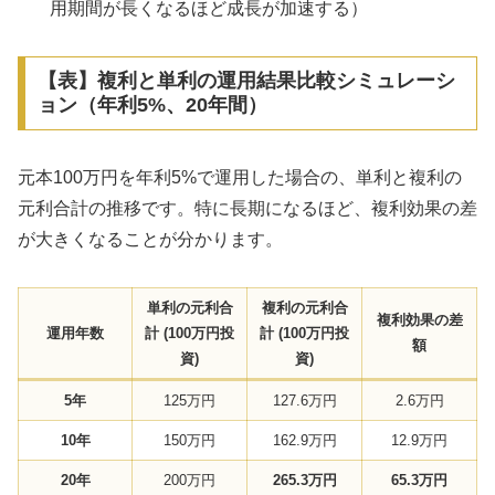
用期間が長くなるほど成長が加速する）
【表】複利と単利の運用結果比較シミュレーシ
ョン（年利5%、20年間）
元本100万円を年利5%で運用した場合の、単利と複利の
元利合計の推移です。特に長期になるほど、複利効果の差
が大きくなることが分かります。
単利の元利合
複利の元利合
複利効果の差
運用年数
計 (100万円投
計 (100万円投
額
資)
資)
5年
125万円
127.6万円
2.6万円
10年
150万円
162.9万円
12.9万円
20年
200万円
265.3万円
65.3万円