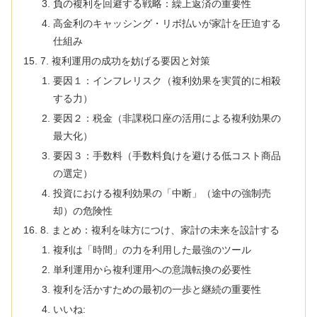
負の複利を回避する戦略：繰上返済の重要性
高金利のキャッシング・リボ払いが家計を圧迫する
仕組み
7. 複利運用の成功を妨げる要因と対策
要因１：インフレリスク（複利効果を実質的に相殺
する力）
要因２：税金（非課税口座の活用による複利効果の
最大化）
要因３：手数料（手数料負けを避ける低コスト商品
の選定）
投資における複利効果の「中断」（途中の強制売
却）の危険性
8. まとめ：複利を味方につけ、家計の未来を設計する
複利は「時間」の力を利用した最強のツール
単利運用から複利運用への意識転換の必要性
複利を活かすための最初の一歩と継続の重要性
いいね: