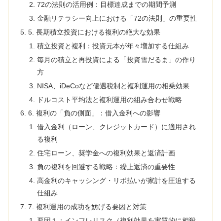
72の法則の活用例：目標達成までの期間予測
金融リテラシー向上における「72の法則」の重要性
5. 長期積立投資における複利の絶大な効果
積立投資と複利：投資元本が年々増加する仕組み
毎月の積立と再投資による「投資雪だるま」の作り
方
NISA、iDeCoなど優遇税制と複利運用の相乗効果
ドルコスト平均法と複利運用の組み合わせ戦略
6. 複利の「負の側面」：借入金利への影響
借入金利（ローン、クレジットカード）に適用され
る複利
住宅ローン、奨学金への複利効果と返済計画
負の複利を回避する戦略：繰上返済の重要性
高金利のキャッシング・リボ払いが家計を圧迫する
仕組み
7. 複利運用の成功を妨げる要因と対策
要因１：インフレリスク（複利効果を実質的に相殺