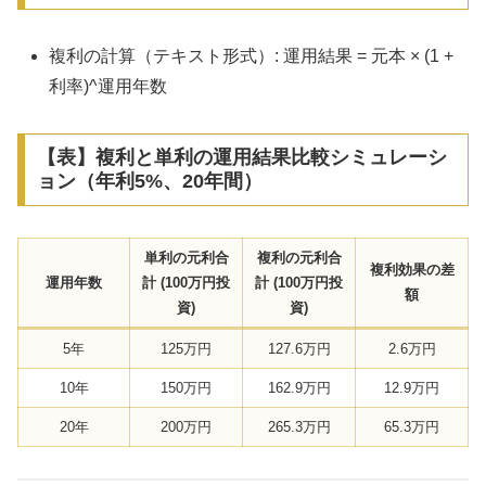
複利の計算（テキスト形式）: 運用結果 = 元本 × (1 +
利率)^運用年数
【表】複利と単利の運用結果比較シミュレーシ
ョン（年利5%、20年間）
単利の元利合
複利の元利合
複利効果の差
運用年数
計 (100万円投
計 (100万円投
額
資)
資)
5年
125万円
127.6万円
2.6万円
10年
150万円
162.9万円
12.9万円
20年
200万円
265.3万円
65.3万円