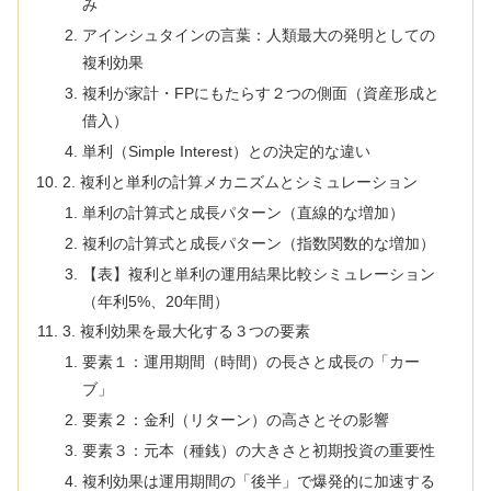
み
アインシュタインの言葉：人類最大の発明としての
複利効果
複利が家計・FPにもたらす２つの側面（資産形成と
借入）
単利（Simple Interest）との決定的な違い
2. 複利と単利の計算メカニズムとシミュレーション
単利の計算式と成長パターン（直線的な増加）
複利の計算式と成長パターン（指数関数的な増加）
【表】複利と単利の運用結果比較シミュレーション
（年利5%、20年間）
3. 複利効果を最大化する３つの要素
要素１：運用期間（時間）の長さと成長の「カー
ブ」
要素２：金利（リターン）の高さとその影響
要素３：元本（種銭）の大きさと初期投資の重要性
複利効果は運用期間の「後半」で爆発的に加速する