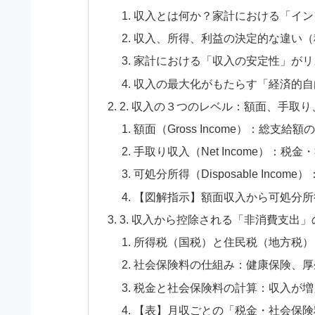
収入とは何か？家計における「イン
収入、所得、利益の決定的な違い（
家計における「収入の安定性」がリ
収入の最大化がもたらす「経済的自
2. 収入の３つのレベル：額面、手取り、可処分所得
額面（Gross Income）：総支
手取り収入（Net Income）：
可処分所得（Disposable Inc
【図解指示】額面収入から可処分所
3. 収入から控除される「非消費支出」の仕組み 
所得税（国税）と住民税（地方税）
社会保険料の仕組み：健康保険、厚
税金と社会保険料の計算：収入が増
【表】月収ごとの「税金・社会保険