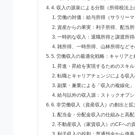
4. 収入の源泉による分類（所得税法上の10分
労働の対価：給与所得（サラリーマ
資産からの果実：利子所得、配当所
一時的な収入：退職所得と譲渡所得
雑所得、一時所得、山林所得などそ
5. 労働収入の最適化戦略：キャリアと給与の向上 
昇進・昇給を実現するためのスキル
転職とキャリアチェンジによる収入
副業・兼業による「収入の複線化」
給与以外の収入源：ストックオプシ
6. 非労働収入（資産収入）の創出と拡大戦略 (Ge
配当金・分配金収入の仕組みと高配当
不動産収入（家賃収入）のCFへの
利子収入の役割：普通預金から債券