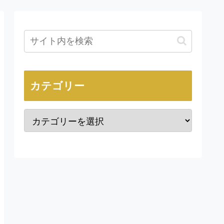
カテゴリー