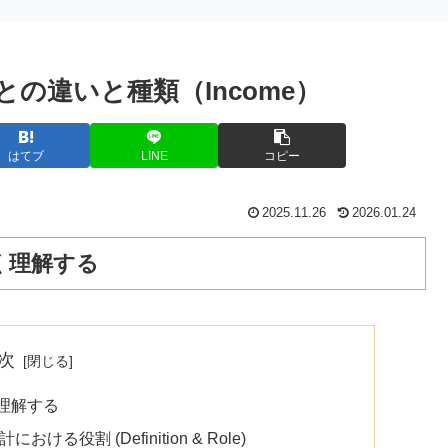
の違いと種類（Income）
はてブ
LINE
コピー
2025.11.26
2026.01.24
く理解する
次
理解する
ける役割 (Definition & Role)