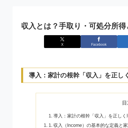
収入とは？手取り・可処分所得と
X
Facebook
導入：家計の根幹「収入」を正し
目
導入：家計の根幹「収入」を正しく
1. 収入（Income）の基本的な定義と家計にお