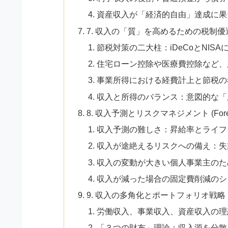
資産収入が「経済的自由」達成に果
7. 収入の「質」を高めるための税制優遇策 (Tax
節税対策の二大柱：iDeCoとNIS
住宅ローン控除や医療費控除など、
事業所得における経費計上と節税の
収入と所得のバランス：意図的な「
8. 収入予測とリスクマネジメント (Forecast
収入予測の難しさ：昇給率とライフ
収入が途絶えるリスクへの備え：失
収入の変動が大きい個人事業主のた
収入が減った場合の固定費削減のシ
9. 収入の多角化とポートフォリオ戦略 (Diversif
労働収入、事業収入、資産収入の理
「３つの財布」理論：収入源を分散