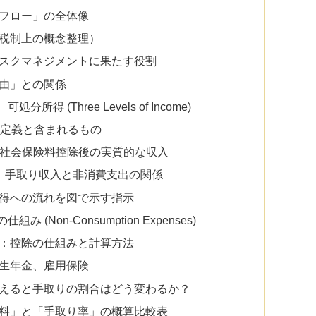
フロー」の全体像
税制上の概念整理）
スクマネジメントに果たす役割
由」との関係
 (Three Levels of Income)
給額の定義と含まれるもの
税金・社会保険料控除後の実質的な収入
ome）：手取り収入と非消費支出の関係
得への流れを図で示す指示
(Non-Consumption Expenses)
：控除の仕組みと計算方法
生年金、雇用保険
えると手取りの割合はどう変わるか？
料」と「手取り率」の概算比較表