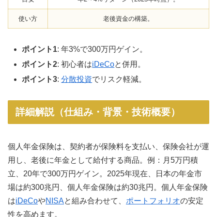
使い方
老後資金の構築。
ポイント1
: 年3%で300万円ゲイン。
ポイント2
: 初心者は
iDeCo
と併用。
ポイント3
:
分散投資
でリスク軽減。
詳細解説（仕組み・背景・技術概要）
個人年金保険は、契約者が保険料を支払い、保険会社が運
用し、老後に年金として給付する商品。例：月5万円積
立、20年で300万円ゲイン。2025年現在、日本の年金市
場は約300兆円、個人年金保険は約30兆円。個人年金保険
は
iDeCo
や
NISA
と組み合わせて、
ポートフォリオ
の安定
性を高めます。