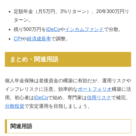
定額年金（月5万円、3%リターン）、20年300万円リ
ターン。
残り500万円を
iDeCo
や
インカムファンド
で分散。
CPI
や
経済成長率
で調整。
まとめ・関連用語
個人年金保険は老後資金の構築に有効だが、運用リスクや
インフレリスクに注意。効率的な
ポートフォリオ
構築に活
用。初心者は
iDeCo
で始め、専門家は
信用リスク
で補完。
分散投資
で安定運用を目指しましょう。
関連用語