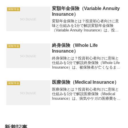
円ゲイン。この記事では、企業年金の...
変額年金保険（Variable Annuity
保険/年金
Insurance）
変額年金保険とは？投資初心者向けに意
味と仕組みを1分で解説変額年金保険
（Variable Annuity Insurance）は、投資
連動で老後資金を準備する保険商品。
例：100万円保険料、年4%リターン。こ
の記事では、変額年金保険の仕組み...
終身保険（Whole Life
保険/年金
Insurance）
終身保険とは？投資初心者向けに意味と
仕組みを1分で解説終身保険（Whole Life
Insurance）は、被保険者が亡くなるまで
保障が続く生命保険で、貯蓄性や資産形
成の機能も持つ金融商品です。保険料の
一部が貯蓄に回り、解約時に返戻金を
医療保険（Medical Insurance）
保険/年金
受...
医療保険とは？投資初心者向けに意味と
仕組みを1分で解説医療保険（Medical
Insurance）は、病気やケガの医療費を補
償する保険。例：月1万円保険料、100万
円入院費補償。この記事では、医療保険
の仕組み、活用方法、リスク、具体例
を、...
新着記事