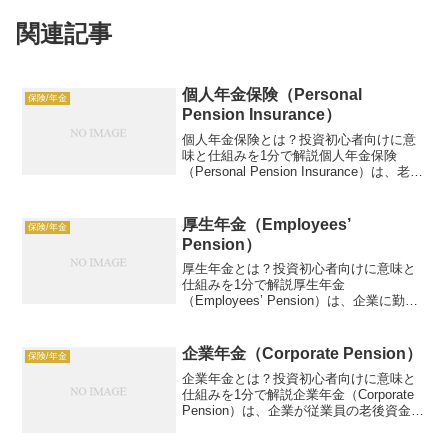
関連記事
個人年金保険（Personal
保険/年金
Pension Insurance）
個人年金保険とは？投資初心者向けに意
味と仕組みを1分で解説個人年金保険
（Personal Pension Insurance）は、老後
の資金を準備するために加入する保険
で、定期的に保険料を払い、将来に年金
として受け取る仕組みです。例：月3万...
厚生年金（Employees’
保険/年金
Pension）
厚生年金とは？投資初心者向けに意味と
仕組みを1分で解説厚生年金
（Employees’ Pension）は、企業に勤め
る従業員が加入する公的年金制度で、老
後資金を支えます。例：月5万円拠出、年
3%運用で300万円ゲイン。この記事で
企業年金（Corporate Pension）
保険/年金
は、厚生年金...
企業年金とは？投資初心者向けに意味と
仕組みを1分で解説企業年金（Corporate
Pension）は、企業が従業員の老後資金を
準備するために提供する年金制度です。
例：月5万円積立、年3%リターンで300万