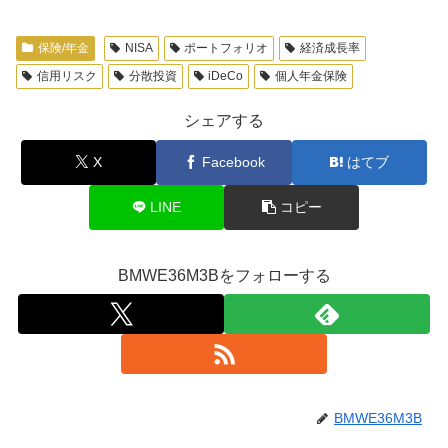
保険/年金
NISA
ポートフォリオ
経済成長率
信用リスク
分散投資
iDeCo
個人年金保険
シェアする
X
Facebook
はてブ
LINE
コピー
BMWE36M3Bをフォローする
BMWE36M3B