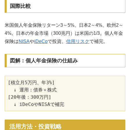
国際比較
米国個人年金保険リターン3～5%、日本2～4%、欧州2～
4%。日本の年金市場（300兆円）は米国の1/3。個人年金
保険は
NISA
や
iDeCo
で投資、
信用リスク
で補完。
図解：個人年金保険の仕組み
[積立月5万円、年3%]

  ↓ 運用：債券＋株式

[20年後：300万円]

活用方法・投資戦略