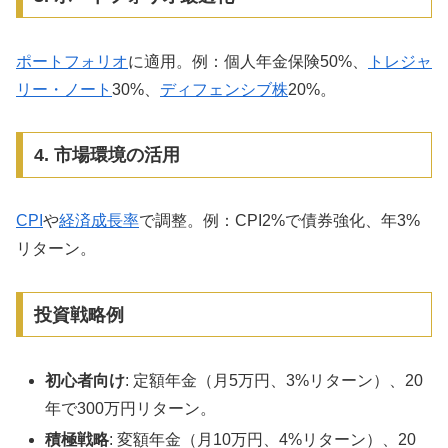
ポートフォリオ
に適用。例：個人年金保険50%、
トレジャ
リー・ノート
30%、
ディフェンシブ株
20%。
4. 市場環境の活用
CPI
や
経済成長率
で調整。例：CPI2%で債券強化、年3%
リターン。
投資戦略例
初心者向け
: 定額年金（月5万円、3%リターン）、20
年で300万円リターン。
積極戦略
: 変額年金（月10万円、4%リターン）、20