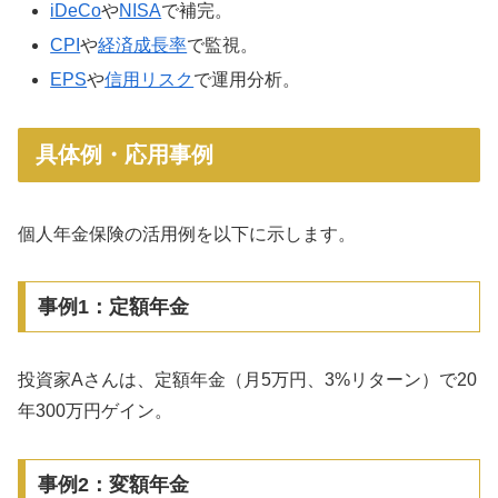
iDeCo
や
NISA
で補完。
CPI
や
経済成長率
で監視。
EPS
や
信用リスク
で運用分析。
具体例・応用事例
個人年金保険の活用例を以下に示します。
事例1：定額年金
投資家Aさんは、定額年金（月5万円、3%リターン）で20
年300万円ゲイン。
事例2：変額年金