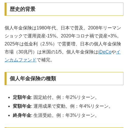
歴史的背景
個人年金保険は1980年代、日本で普及。2008年リーマン
ショックで運用資産-15%。2020年コロナ禍で資産+3%。
2025年は低金利（2.5%）で需要増、日本の個人年金保険
市場（30兆円）は米国の1/5。個人年金保険は
iDeCo
や
イ
ンカムファンド
で補完。
個人年金保険の種類
定額年金
: 固定給付。例：年2%リターン。
変額年金
: 運用成果で変動。例：年4%リターン。
終身年金
: 生涯受給。例：年3%リターン。