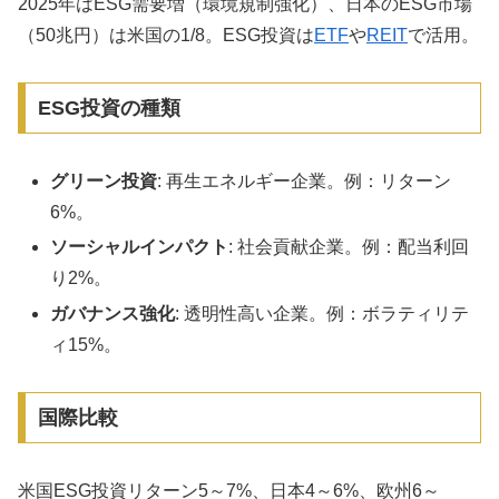
2025年はESG需要増（環境規制強化）、日本のESG市場
（50兆円）は米国の1/8。ESG投資は
ETF
や
REIT
で活用。
ESG投資の種類
グリーン投資
: 再生エネルギー企業。例：リターン
6%。
ソーシャルインパクト
: 社会貢献企業。例：配当利回
り2%。
ガバナンス強化
: 透明性高い企業。例：ボラティリテ
ィ15%。
国際比較
米国ESG投資リターン5～7%、日本4～6%、欧州6～