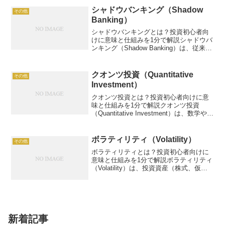
グナル。この記事では、モメンタム指標
シャドウバンキング（Shadow
その他
の...
Banking）
シャドウバンキングとは？投資初心者向
けに意味と仕組みを1分で解説シャドウバ
ンキング（Shadow Banking）は、従来の
銀行規制外で融資や投資を行う金融機関
や仕組みを指します。例：100万円投資で
年7%リターン。この記事では、シャドウ
クオンツ投資（Quantitative
その他
バ...
Investment）
クオンツ投資とは？投資初心者向けに意
味と仕組みを1分で解説クオンツ投資
（Quantitative Investment）は、数学や統
計モデルを活用して投資判断を行う手法
です。例：株価データ分析でリターン5%
向上。この記事では、クオンツ投資の...
ボラティリティ（Volatility）
その他
ボラティリティとは？投資初心者向けに
意味と仕組みを1分で解説ボラティリティ
（Volatility）は、投資資産（株式、仮想
通貨など）の価格変動の大きさを示す指
標です。例えば、ボラティリティ20%の
株は、価格が大きく上下する可能性が高
い。この...
新着記事