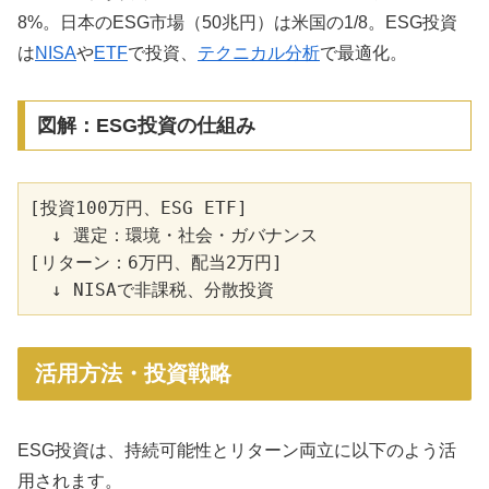
8%。日本のESG市場（50兆円）は米国の1/8。ESG投資
は
NISA
や
ETF
で投資、
テクニカル分析
で最適化。
図解：ESG投資の仕組み
[投資100万円、ESG ETF]

  ↓ 選定：環境・社会・ガバナンス

[リターン：6万円、配当2万円]

活用方法・投資戦略
ESG投資は、持続可能性とリターン両立に以下のよう活
用されます。