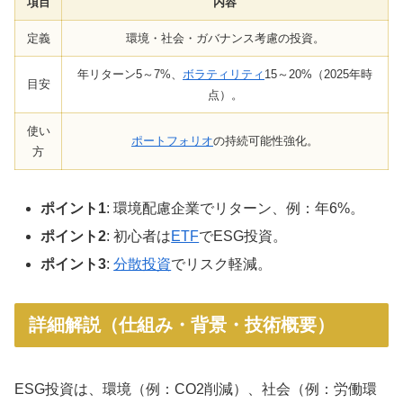
項目
内容
定義
環境・社会・ガバナンス考慮の投資。
年リターン5～7%、
ボラティリティ
15～20%（2025年時
目安
点）。
使い
ポートフォリオ
の持続可能性強化。
方
ポイント1
: 環境配慮企業でリターン、例：年6%。
ポイント2
: 初心者は
ETF
でESG投資。
ポイント3
:
分散投資
でリスク軽減。
詳細解説（仕組み・背景・技術概要）
ESG投資は、環境（例：CO2削減）、社会（例：労働環