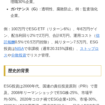
理職30%企業。
ガバナンス（G）
: 透明性、腐敗防止。例：監査強化
企業。
例：100万円でESG ETF（リターン6%）、年6万円ゲイ
ン、配当利回り2%で2万円、合計8万円。運用コスト（
信
託報酬
0.5%で0.5万円控除）、純リターン7.5万円。ESG
投資は
NISA
で非課税（通常20.315%課税）、
ストップロ
ス
や
分散投資
でリスク管理。
歴史的背景
ESG投資は2000年代、国連の責任投資原則（PRI）で普
及。2008年リーマンショックでESG株-25%、市場平
均-50%。2020年コロナ禍でESG企業+10%、市場-30%。