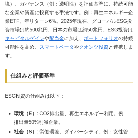
境）、ガバナンス（例：透明性）を評価基準に、持続可能
な企業や資産に投資する手法です。例：再生エネルギー企
業ETF、年リターン6%。2025年現在、グローバルESG投
資市場は約500兆円、日本の市場は約50兆円。ESG投資は
キャピタルゲイン
や
配当金
に加え、
ポートフォリオ
の持続
可能性を高め、
スマートベータ
や
クオンツ投資
と連携しま
す。
仕組みと評価基準
ESG投資の仕組みは以下：
環境（E）
: CO2排出量、再生エネルギー利用。例：
排出量50%削減企業。
社会（S）
: 労働環境、ダイバーシティ。例：女性管