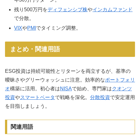
残り500万円を
ディフェンシブ株
や
インカムファンド
で分散。
VIX
や
PMI
でタイミング調整。
まとめ・関連用語
ESG投資は持続可能性とリターンを両立するが、基準の
曖昧さやグリーウォッシュに注意。効率的な
ポートフォリ
オ
構築に活用。初心者は
NISA
で始め、専門家は
クオンツ
投資
や
スマートベータ
で戦略を深化。
分散投資
で安定運用
を目指しましょう。
関連用語