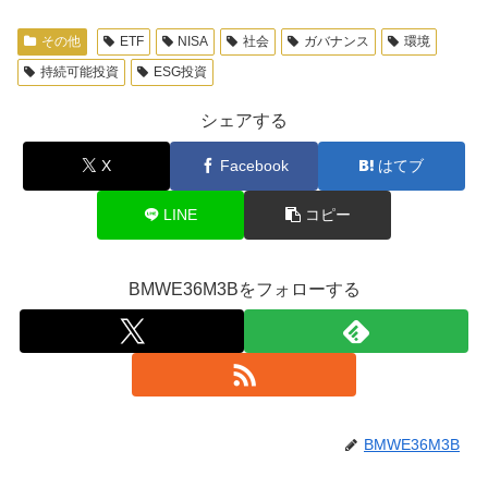
その他
ETF
NISA
社会
ガバナンス
環境
持続可能投資
ESG投資
シェアする
X
Facebook
はてブ
LINE
コピー
BMWE36M3Bをフォローする
BMWE36M3B