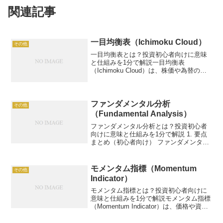
関連記事
一目均衡表（Ichimoku Cloud）
その他
一目均衡表とは？投資初心者向けに意味
と仕組みを1分で解説一目均衡表
（Ichimoku Cloud）は、株価や為替のト
レンドと売買シグナルを視覚的に示すテ
クニカル分析の指標です。例：雲を上抜
けで買いシグナル。この記事では、一目
均衡表の仕組み、...
ファンダメンタル分析
その他
（Fundamental Analysis）
ファンダメンタル分析とは？投資初心者
向けに意味と仕組みを1分で解説 1. 要点
まとめ（初心者向け） ファンダメンタル
分析（Fundamental Analysis）とは、企
業の財務状況、経済指標、市場環境など
の基礎データを分析して投資価値を...
モメンタム指標（Momentum
その他
Indicator）
モメンタム指標とは？投資初心者向けに
意味と仕組みを1分で解説モメンタム指標
（Momentum Indicator）は、価格や資産
の値動きの速度や強さを測るテクニカル
指標です。例：株価が10%上昇で買いシ