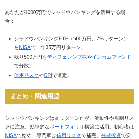
あなたが1000万円でシャドウバンキングを活用する場
合：
シャドウバンキングETF（500万円、7%リターン）
を
NISA
で、年35万円リターン。
残り500万円を
ディフェンシブ株
や
インカムファンド
で分散。
信用リスク
や
CPI
で選定。
まとめ・関連用語
シャドウバンキングは高リターンだが、流動性や規制リス
クに注意。効率的な
ポートフォリオ
構築に活用。初心者は
NISA
で始め、専門家は
信用リスク
で補完。
分散投資
で安