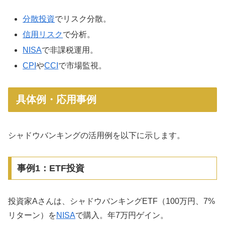
分散投資
でリスク分散。
信用リスク
で分析。
NISA
で非課税運用。
CPI
や
CCI
で市場監視。
具体例・応用事例
シャドウバンキングの活用例を以下に示します。
事例1：ETF投資
投資家Aさんは、シャドウバンキングETF（100万円、7%
リターン）を
NISA
で購入。年7万円ゲイン。