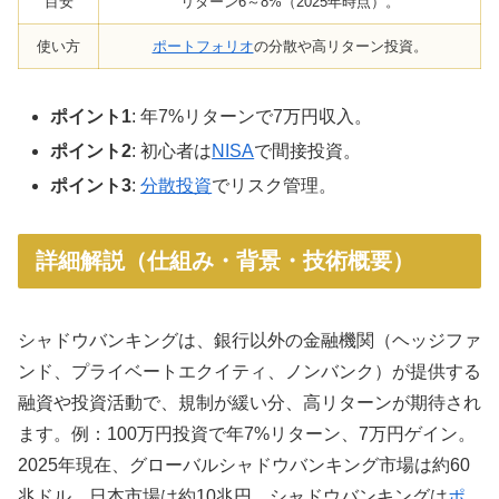
目安
リターン6～8%（2025年時点）。
使い方
ポートフォリオ
の分散や高リターン投資。
ポイント1
: 年7%リターンで7万円収入。
ポイント2
: 初心者は
NISA
で間接投資。
ポイント3
:
分散投資
でリスク管理。
詳細解説（仕組み・背景・技術概要）
シャドウバンキングは、銀行以外の金融機関（ヘッジファ
ンド、プライベートエクイティ、ノンバンク）が提供する
融資や投資活動で、規制が緩い分、高リターンが期待され
ます。例：100万円投資で年7%リターン、7万円ゲイン。
2025年現在、グローバルシャドウバンキング市場は約60
兆ドル、日本市場は約10兆円。シャドウバンキングは
ポ