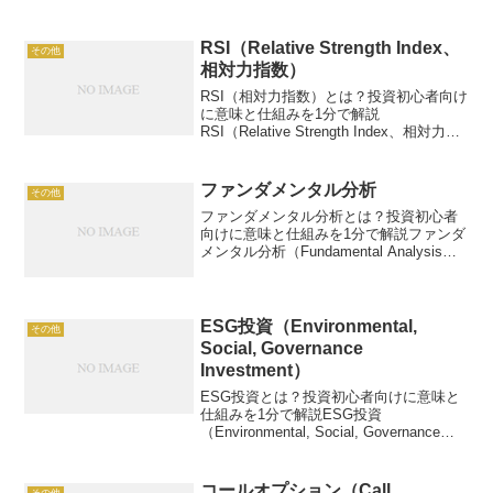
標です。例えば、ボラティリティ20%の
株は、価格が大きく上下する可能性が高
い。この...
RSI（Relative Strength Index、
その他
相対力指数）
RSI（相対力指数）とは？投資初心者向け
に意味と仕組みを1分で解説
RSI（Relative Strength Index、相対力指
数）は、株価や為替の買われすぎ・売ら
れすぎを測るテクニカル分析の指標で
す。例：RSI70以上で売りシグナル。こ...
ファンダメンタル分析
その他
ファンダメンタル分析とは？投資初心者
向けに意味と仕組みを1分で解説ファンダ
メンタル分析（Fundamental Analysis）
は、企業の財務状況や経済環境を分析
し、投資価値を判断する手法。例：
PER15倍、ROE10%で割安判断。この
記...
ESG投資（Environmental,
その他
Social, Governance
Investment）
ESG投資とは？投資初心者向けに意味と
仕組みを1分で解説ESG投資
（Environmental, Social, Governance
Investment）は、環境（Environment）、
社会（Social）、ガバナンス（Govern...
コールオプション（Call
その他