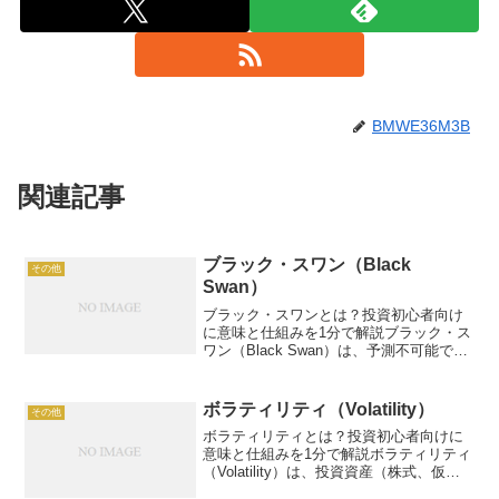
BMWE36M3B
関連記事
ブラック・スワン（Black
その他
Swan）
ブラック・スワンとは？投資初心者向け
に意味と仕組みを1分で解説ブラック・ス
ワン（Black Swan）は、予測不可能で大
きな影響を及ぼすまれな出来事を指し、
投資市場で大きな損失や変動を引き起こ
します。例：2008年リーマンショックで
ボラティリティ（Volatility）
その他
株価-5...
ボラティリティとは？投資初心者向けに
意味と仕組みを1分で解説ボラティリティ
（Volatility）は、投資資産（株式、仮想
通貨など）の価格変動の大きさを示す指