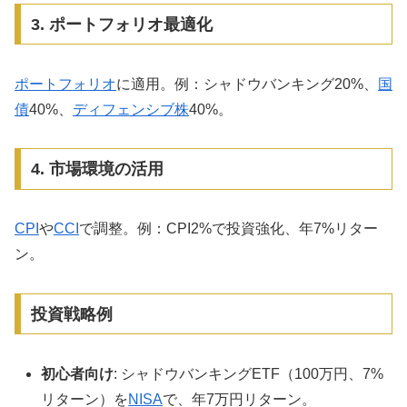
3. ポートフォリオ最適化
ポートフォリオ
に適用。例：シャドウバンキング20%、
国
債
40%、
ディフェンシブ株
40%。
4. 市場環境の活用
CPI
や
CCI
で調整。例：CPI2%で投資強化、年7%リター
ン。
投資戦略例
初心者向け
: シャドウバンキングETF（100万円、7%
リターン）を
NISA
で、年7万円リターン。