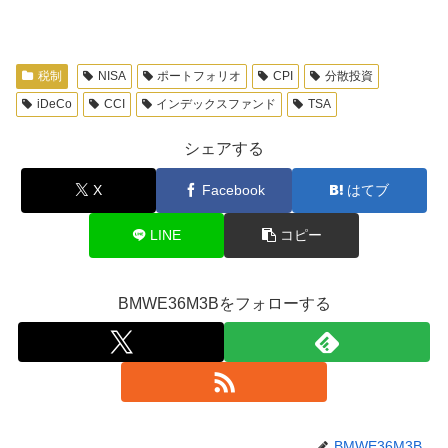
税制
NISA
ポートフォリオ
CPI
分散投資
iDeCo
CCI
インデックスファンド
TSA
シェアする
X
Facebook
はてブ
LINE
コピー
BMWE36M3Bをフォローする
BMWE36M3B