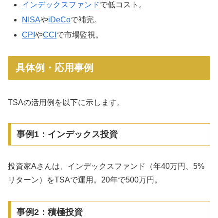
インデックスファンド
で低コスト。
NISA
や
iDeCo
で補完。
CPI
や
CCI
で市場監視。
具体例・応用事例
TSAの活用例を以下に示します。
事例1：インデックス投資
投資家Aさんは、インデックスファンド（年40万円、5%
リターン）をTSAで運用。20年で500万円。
事例2：積極投資