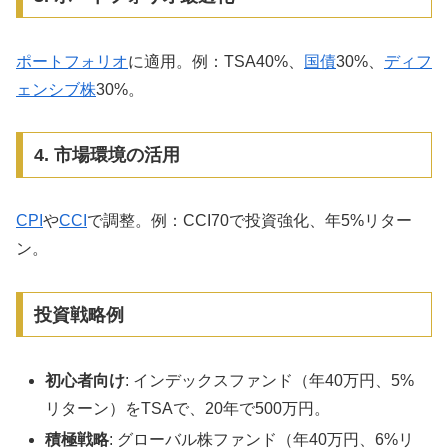
ポートフォリオ
に適用。例：TSA40%、
国債
30%、
ディフ
ェンシブ株
30%。
4. 市場環境の活用
CPI
や
CCI
で調整。例：CCI70で投資強化、年5%リター
ン。
投資戦略例
初心者向け
: インデックスファンド（年40万円、5%
リターン）をTSAで、20年で500万円。
積極戦略
: グローバル株ファンド（年40万円、6%リ