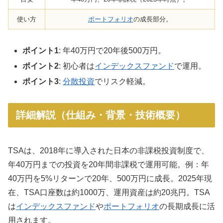
使い方
ポートフォリオ
の成長部分。
ポイント1
: 年40万円で20年後500万円。
ポイント2
: 初心者は
インデックスファンド
で運用。
ポイント3
:
分散投資
でリスク軽減。
詳細解説（仕組み・背景・技術概要）
TSAは、2018年に導入された日本の非課税投資制度で、
年40万円までの投資を20年間非課税で運用可能。例：年
40万円を5%リターンで20年、500万円に成長。2025年現
在、TSA口座数は約1000万、運用資産は約20兆円。TSA
は
インデックスファンド
や
ポートフォリオ
の長期成長に活
用されます。