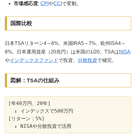
市場感応度
:
CPI
や
CCI
で変動。
国際比較
日本TSAリターン4～6%、米国IRA5～7%、欧州ISA4～
6%。日本運用資産（20兆円）は米国の1/20。TSAは
NISA
や
インデックスファンド
で投資、
分散投資
で補完。
図解：TSAの仕組み
[年40万円、20年]

  ↓ インデックスで500万円

[リターン：5%]
