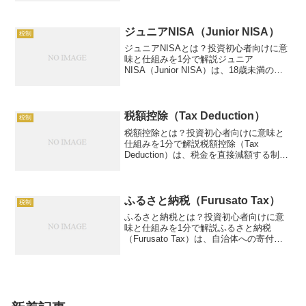
す。投資初心者でも手軽に始められ、資
産形成を後押しします。この記事では、
NISAの仕組み...
ジュニアNISA（Junior NISA）
税制
ジュニアNISAとは？投資初心者向けに意
味と仕組みを1分で解説ジュニア
NISA（Junior NISA）は、18歳未満の子
供向けの非課税投資制度で、株式や投資
信託の運用益が非課税になります。例：
100万円投資で10%利益なら10万円非課
税。...
税額控除（Tax Deduction）
税制
税額控除とは？投資初心者向けに意味と
仕組みを1分で解説税額控除（Tax
Deduction）は、税金を直接減額する制度
で、投資資金の効率化に寄与。例：10万
円控除で2万円節税。この記事では、税額
控除の仕組み、活用方法、リスク、具体
例を、初心...
ふるさと納税（Furusato Tax）
税制
ふるさと納税とは？投資初心者向けに意
味と仕組みを1分で解説ふるさと納税
（Furusato Tax）は、自治体への寄付で
税控除と返礼品を受けられる制度。例：5
万円寄付で3万円返礼品＋2万円税控除。
この記事では、ふるさと納税の仕組み、
活用方法、...