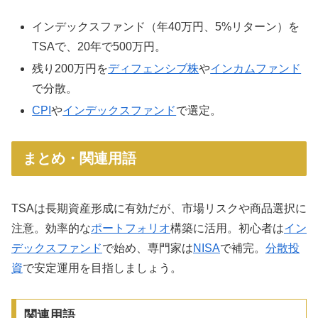
インデックスファンド（年40万円、5%リターン）を
TSAで、20年で500万円。
残り200万円を
ディフェンシブ株
や
インカムファンド
で分散。
CPI
や
インデックスファンド
で選定。
まとめ・関連用語
TSAは長期資産形成に有効だが、市場リスクや商品選択に
注意。効率的な
ポートフォリオ
構築に活用。初心者は
イン
デックスファンド
で始め、専門家は
NISA
で補完。
分散投
資
で安定運用を目指しましょう。
関連用語