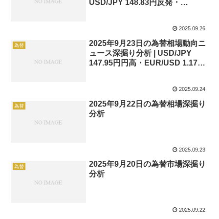
USD/JPY 148.83円反発・
EUR/USD 1.1742小幅上昇・
GBP/JPY 199.41円高・
2025.09.26
AUD/USD 0.6584安定・今後の見
通し | fukki369.com
2025年9月23日の為替相場動向ニ
為替
ュース深掘り分析 | USD/JPY
147.95円円高・EUR/USD 1.1746
ユーロ安・GBP/USD 1.3472ポン
ド安・今後の見通し |
2025.09.24
fukki369.com
2025年9月22日の為替相場深掘り
為替
分析
2025.09.23
2025年9月20日の為替市場深掘り
為替
分析
2025.09.22