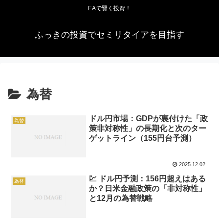
EAで賢く投資！
ふっきの投資でセミリタイアを目指す
為替
ドル円市場：GDPが裏付けた「政
為替
策非対称性」の長期化と次のター
ゲットライン（155円台予測）
2025.12.02
💹 ドル円予測：156円超えはある
為替
か？日米金融政策の「非対称性」
と12月の為替戦略