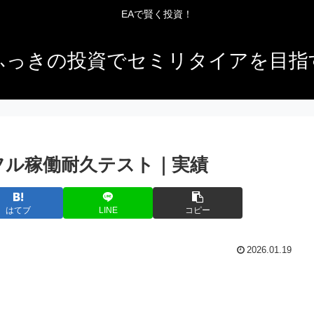
EAで賢く投資！
ふっきの投資でセミリタイアを目指
日｜フル稼働耐久テスト｜実績
はてブ
LINE
コピー
2026.01.19