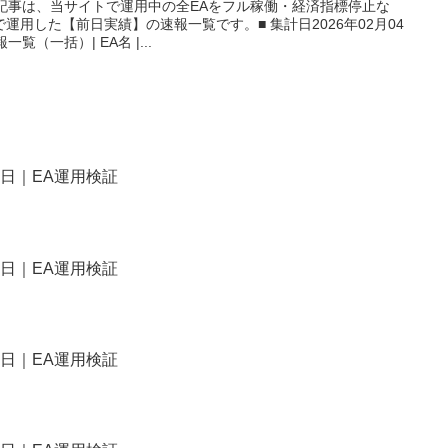
本記事は、当サイトで運用中の全EAをフル稼働・経済指標停止な
用した【前日実績】の速報一覧です。■ 集計日2026年02月04
覧（一括）| EA名 |...
6日｜EA運用検証
6日｜EA運用検証
6日｜EA運用検証