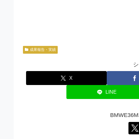
成果報告・実績
シ
X
LINE
BMWE36