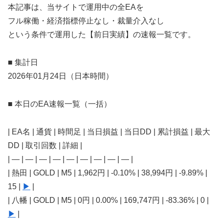
本記事は、当サイトで運用中の全EAを
フル稼働・経済指標停止なし・裁量介入なし
という条件で運用した【前日実績】の速報一覧です。
■ 集計日
2026年01月24日（日本時間）
■ 本日のEA速報一覧（一括）
| EA名 | 通貨 | 時間足 | 当日損益 | 当日DD | 累計損益 | 最大
DD | 取引回数 | 詳細 |
| — | — | — | — | — | — | — | — | — |
| 熱田 | GOLD | M5 | 1,962円 | -0.10% | 38,994円 | -9.89% |
15 |
▶
|
| 八幡 | GOLD | M5 | 0円 | 0.00% | 169,747円 | -83.36% | 0 |
▶
|