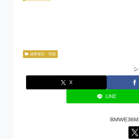
成果報告・実績
シ
X
LINE
BMWE36