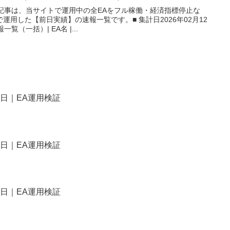
本記事は、当サイトで運用中の全EAをフル稼働・経済指標停止な
用した【前日実績】の速報一覧です。■ 集計日2026年02月12
覧（一括）| EA名 |...
7日｜EA運用検証
7日｜EA運用検証
7日｜EA運用検証