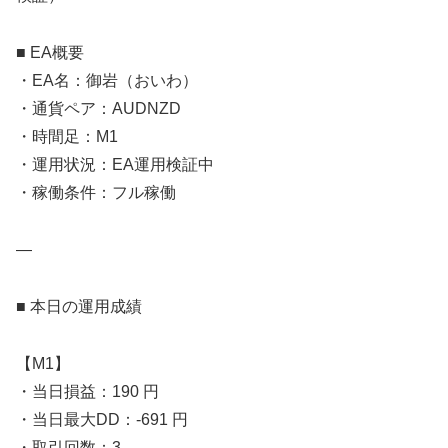
■ EA概要
・EA名：御岩（おいわ）
・通貨ペア：AUDNZD
・時間足：M1
・運用状況：EA運用検証中
・稼働条件：フル稼働
—
■ 本日の運用成績
【M1】
・当日損益：190 円
・当日最大DD：-691 円
・取引回数：3