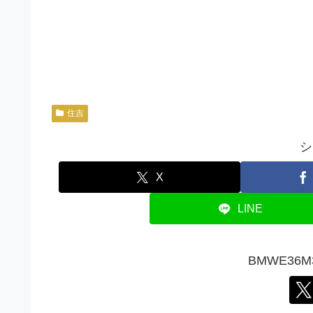
住吉
シ
X
LINE
BMWE36