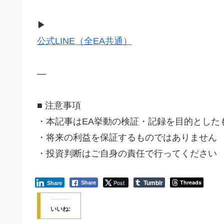
▶
公式LINE（全EA共通）
—
■ 注意事項
・本記事はEA挙動の検証・記録を目的とした
・将来の利益を保証するものではありません
・投資判断はご自身の責任で行ってください
Tumblr
Post
Threads
Share
Share
いいね: