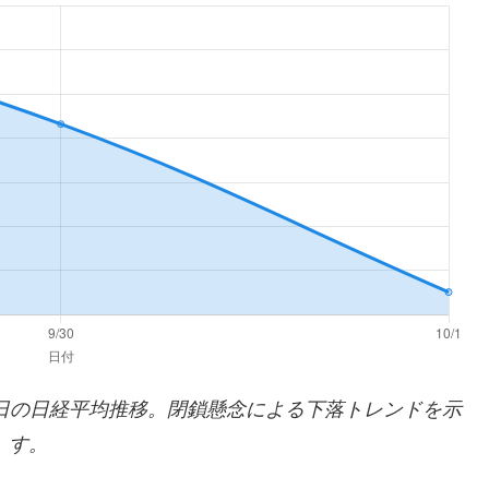
0月1日の日経平均推移。閉鎖懸念による下落トレンドを示
す。