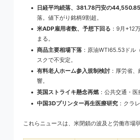
日経平均続落、381.78円安の44,550.8
落。値下がり銘柄9割超。
米ADP雇用者数、予想下回る
：9月+1
まる。
商品主要相場下落
：原油WTI65.53ド
スクで不安定。
有料老人ホーム参入規制検討
：厚労省、
響。
英国ストライキ懸念再燃
：公共交通・医療
中国3Dプリンター再生医療研究
：クラ
これらニュースは、米閉鎖の波及と労働市場弱