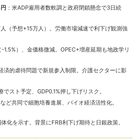
5円
：米ADP雇用者数軟調と政府閉鎖懸念で3日続
2万人（予想+15万人）。労働市場減速で利下げ観測強
ル（-1.5%）、金価格微減。OPEC+増産延期も地政学リ
経済的虐待問題で新規参入制限。介護セクターに影
でスト予定、GDP0.1%押し下げリスク。
レなど共同で細胞培養進展、バイオ経済活性化。
体化を示す。背景にFRB利下げ期待と日銀政策。