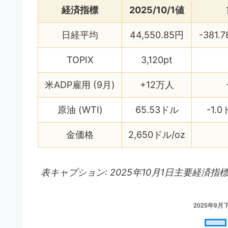
経済指標
2025/10/1値
日経平均
44,550.85円
-381.7
TOPIX
3,120pt
米ADP雇用 (9月)
+12万人
原油 (WTI)
65.53ドル
-1.0
金価格
2,650ドル/oz
表キャプション: 2025年10月1日主要経済指