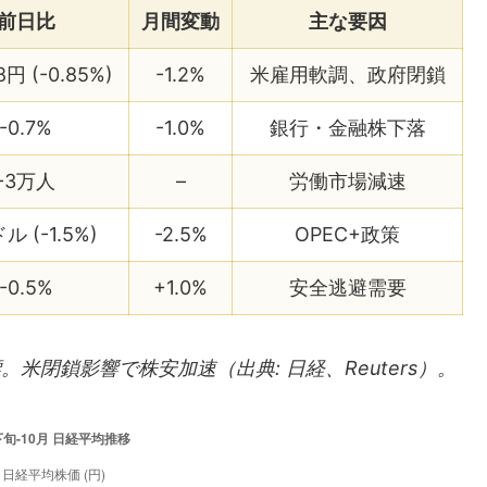
前日比
月間変動
主な要因
8円 (-0.85%)
-1.2%
米雇用軟調、政府閉鎖
-0.7%
-1.0%
銀行・金融株下落
-3万人
–
労働市場減速
ドル (-1.5%)
-2.5%
OPEC+政策
-0.5%
+1.0%
安全逃避需要
標。米閉鎖影響で株安加速（出典: 日経、Reuters）。