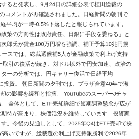
で開始すると発表し、9月24日の詳細公表で植田総裁の
とのコメントが再確認されました。日経新聞の朝刊で
経平均が一時-0.5%下落したと報じられています。
融政策の方向性は政府責任、日銀に手段を委ねる」と
次郎氏が賃金100万円増を強調、補正予算10兆円規
ュースでは、総裁選候補5人が金融政策で利上げ支持
ー取引の復活が続き、対ドル以外で円安加速、政治の
イターの分析では、円キャリー復活で日経平均
貨に投資。 朝日新聞の夕刊では、プラザ合意40年で海
却の影響を緩和と指摘。 YouTubeのスーパーJチャ
。 全体として、ETF売却詳細で短期調整懸念が広が
化期待が高まり、株価活況を維持しています。投資家
。今後の見通しとして、2025年Q4はETF売却で株
が高いですが、総裁選の利上げ支持派勝利で2026年