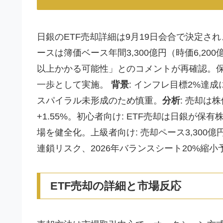
日銀のETF売却詳細は9月19日会合で決定さ
ースは簿価ベース年間3,300億円（時価6,2
以上かかる可能性」とのコメントが再確認。保有E
一歩として実施。
背景
: インフレ目標2%達
スパイラル未形成のため慎重。
分析
: 売却は
+1.55%。初心者向け: ETF売却は日銀が
場を健全化。上級者向け: 売却ペース3,30
連鎖リスク、2026年バランスシート20%縮小
ETF売却の詳細と市場反応