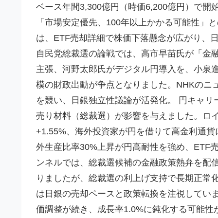
ベース年間3,300億円（時価6,200億円）
「市場安定優先、100年以上かかる可能性」
は、ETF売却詳細で株価下落懸念が広がり、日
自民党総裁選の論戦では、高市早苗氏が「金
主張、河野太郎氏がデジタル円導入を、小泉進
模の財政出動が争点となりました。NHKのニ
を競い、日銀独立性議論が活発化。 円キャリ
売り材料（総裁選）が影響を与えました。ロ
+1.55%、海外投資家が円を借りて高金利通
外生産比率30%上昇が円高耐性を強め、ETF売
ンネルでは、総裁選候補の金融政策熱弁を配信
りましたが、総裁選の利上げ支持で長期正常
は日銀の売却ペースと政策転換を注視しています
価調整が続き、成長率1.0%に鈍化する可能性