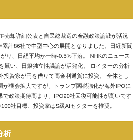
ETF売却詳細公表と自民総裁選の金融政策論戦が活況
年累計86社で中型中心の展開となりました。日経新聞
り、日経平均が一時-0.5%下落。 NHKのニュース
を競い、日銀独立性議論が活発化。 ロイターの分析
海外投資家が円を借りて高金利通貨に投資。 全体とし
復調が機会拡大ですが、トランプ関税強化が海外IPOに
で政策期待高まり、IPO90社回復可能性が高いです
00社目標、投資家はS級AIセクターを推奨。
分析