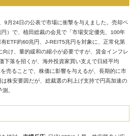
れ、9月24日の公表で市場に衝撃を与えました。売却ペ
00億円）で、植田総裁の会見で「市場安定優先、100年
TF約60兆円、J-REIT5兆円を対象に、正常化第
成に向け、量的緩和の縮小が必要ですが、賃金インフレ
株価下落を招くが、海外投資家買い支えで日経平均
保有株を売ることで、株価に影響を与えるが、長期的に市
0億円は株安要因だが、総裁選の利上げ支持で円高加速の
予測。