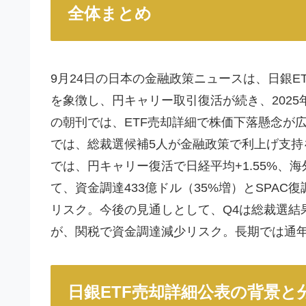
全体まとめ
9月24日の日本の金融政策ニュースは、日銀
を象徴し、円キャリー取引復活が続き、2025
の朝刊では、ETF売却詳細で株価下落懸念が広が
では、総裁選候補5人が金融政策で利上げ支持
では、円キャリー復活で日経平均+1.55%、
て、資金調達433億ドル（35%増）とSPAC
リスク。今後の見通しとして、Q4は総裁選結果
が、関税で資金調達減少リスク。長期では通年1
日銀ETF売却詳細公表の背景と