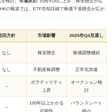
式を検討。
市場反応
: 日経VI20に上昇、株安懸念が広
HKの報道では、ETF売却詳細で株価下落懸念が広が
前回方針
市場影響
2025年Q4見通し
なし
株安懸念
株価調整継続
なし
不動産株調整
正常化加速
ボラティリティ
オークション検
–
上昇
討
100年以上かかる
バランスシート
–
可能性
縮小