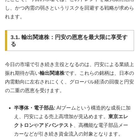
し、かつ内需の弱さというリスクを回避する戦略が求めら
れます。
3.1. 輸出関連株：円安の恩恵を最大限に享受す
る
今日の市場で引き続き主役となるのは、円安による業績上
振れ期待が高い
輸出関連株
です。これらの銘柄は、日本の
内需動向に左右されにくく、グローバル経済の回復と円安
の二重の恩恵を受けます。
半導体・電子部品:
AIブームという構造的な成長に加
え、円安による売上高増加が見込めます。
東京エレ
クトロン
や
アドバンテスト
、高機能な電子部品メー
カーなどが引き続き資金流入の対象となります。