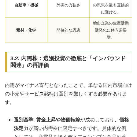
自動車・機械
外需の力強さ
の恩恵を最も直接的
に受ける。
輸出企業の生産活動
素材・化学
間接的な恩恵
活発化に伴う需要
増。
3.2. 内需株：選別投資の徹底と「インバウンド
関連」の再評価
内需がマイナス寄与となったことで、単なる国内市場向け
の小売やサービス銘柄は選別を厳しくする必要がありま
す。
選別基準:
賃金上昇や物価転嫁
が成功しており、
価格
決定力
が高い内需株に限定すべきです。具体的な例
としては、必需品を扱うディフェンシブな食品や薬