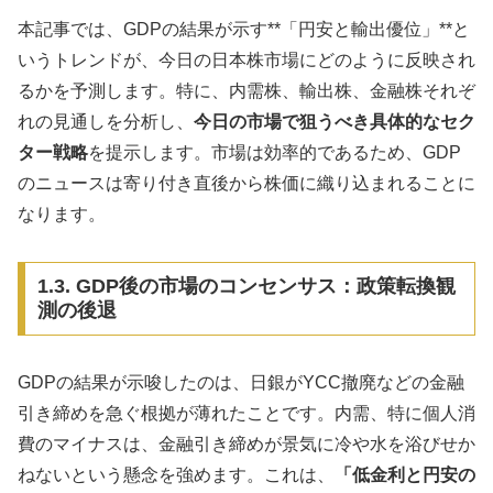
本記事では、GDPの結果が示す**「円安と輸出優位」**と
いうトレンドが、今日の日本株市場にどのように反映され
るかを予測します。特に、内需株、輸出株、金融株それぞ
れの見通しを分析し、
今日の市場で狙うべき具体的なセク
ター戦略
を提示します。市場は効率的であるため、GDP
のニュースは寄り付き直後から株価に織り込まれることに
なります。
1.3. GDP後の市場のコンセンサス：政策転換観
測の後退
GDPの結果が示唆したのは、日銀がYCC撤廃などの金融
引き締めを急ぐ根拠が薄れたことです。内需、特に個人消
費のマイナスは、金融引き締めが景気に冷や水を浴びせか
ねないという懸念を強めます。これは、
「低金利と円安の