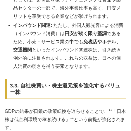
品セクターの一部で、海外事業比率も高く、円安メ
リットを享受できる企業などが挙げられます。
インバウンド関連:
ただし、外国人観光客による消費
（インバウンド消費）は
円安が続く限り堅調
である
ため、小売・サービス業の中でも
免税店やホテル、
交通機関
といったインバウンド関連株は、引き続き
例外的に注目されます。これらの収益は、日本の個
人消費の弱さを補う要素となります。
3.3. 自社株買い・株主還元策を強化するバリュ
ー株
GDPの結果が日銀の政策転換を遅らせることで、**「日本
株は低金利環境で稼ぎ続ける」**という前提が強化されま
す。