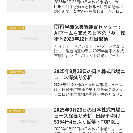
2025年9月22日の日本株式市場は、米
FRBの利下げ効果と日銀ETF売却懸念の
綱引きで、朝方から急騰しました。日経
平均株価は終値45,493.66円（+447.85
円、+0.99%）で、18日の最高値
（45,045.81円）を更新し、史上...
🇯🇵 半導体製造装置セクター：
日本株式市場
AIブームを支える日本の「壁」技
術と2025年12月注目銘柄
1. イントロダクション：AIブームの影に
潜む「製造装置の壁」2025年後半の株式
市場において、AI（人工知能）ブームは
依然として最大のテーマです。しかし、
AIチップの性能向上と量産は、単なる設
計やソフトウェアの進化だけでは実現し
2025年9月23日の日本株式市場ニ
日本株式市場
ません。そ...
ュース深掘り分析
2025年9月23日の日本株式市場ニュース
は、日経平均株価の史上最高値更新とシ
カゴ日経平均先物の堅調が中心となり、
市場の活況を象徴しました。ロイターの
ニュースによると、シカゴ日経平均先物
（12月限）は清算値45,395円（前日大阪
2025年9月26日の日本株式市場ニ
日本株式市場
比+75円...
ュース深掘り分析 | 日経平均4万
5354円4日ぶり反落・TOPIX
3,187.02最高値更新・半導
2025年9月26日の日本株式市場ニュース