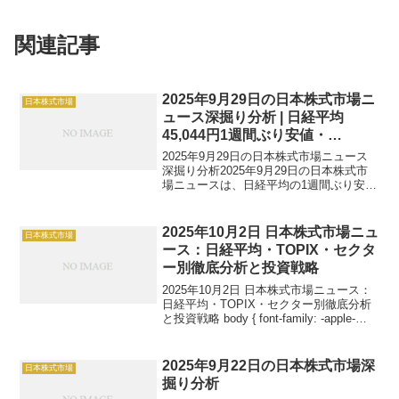
関連記事
2025年9月29日の日本株式市場ニ
日本株式市場
ュース深掘り分析 | 日経平均
45,044円1週間ぶり安値・
TOPIX3,132(-1.74%)・半導体セ
2025年9月29日の日本株式市場ニュース
クター-2.5%急落・自動車-0.8%下
深掘り分析2025年9月29日の日本株式市
場ニュースは、日経平均の1週間ぶり安値
落・今後の見通し | fukki369.com
更新とTOPIXの反落が中心となり、セク
ター別の急落が目立ちました。日経平均
は前日比-311円（-0.69%）の45,...
2025年10月2日 日本株式市場ニュ
日本株式市場
ース：日経平均・TOPIX・セクタ
ー別徹底分析と投資戦略
2025年10月2日 日本株式市場ニュース：
日経平均・TOPIX・セクター別徹底分析
と投資戦略 body { font-family: -apple-
system, BlinkMacSystemFont, 'Segoe
UI', Robot...
2025年9月22日の日本株式市場深
日本株式市場
掘り分析