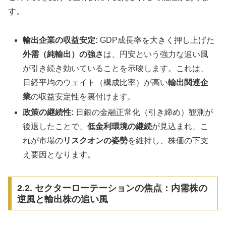
す。
輸出企業の収益安定:
GDP成長率を大きく押し上げた
外需（純輸出）の強さ
は、円安という強力な追い風
が引き続き効いていることを示唆します。これは、
日経平均のウェイト（構成比率）が高い
輸出関連企
業
の収益安定性を裏付けます。
政策の継続性:
日銀の金融正常化（引き締め）観測が
後退したことで、
低金利環境の継続
が見込まれ、こ
れが市場の
リスクオンの姿勢
を維持し、株価の下支
え要因となります。
2.2. セクターローテーションの焦点：内需株の
逆風と輸出株の追い風