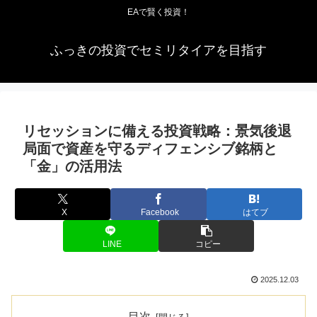
EAで賢く投資！
ふっきの投資でセミリタイアを目指す
リセッションに備える投資戦略：景気後退
局面で資産を守るディフェンシブ銘柄と
「金」の活用法
X
Facebook
はてブ
LINE
コピー
2025.12.03
目次