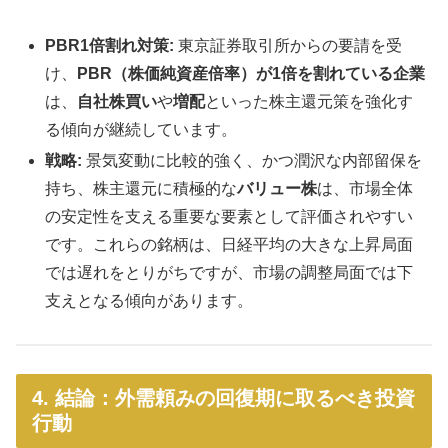
PBR1倍割れ対策:
東京証券取引所からの要請を受
け、
PBR（株価純資産倍率）が1倍を割れている企業
は、
自社株買い
や
増配
といった株主還元策を強化す
る傾向が継続しています。
戦略:
景気変動に比較的強く、かつ潤沢な内部留保を
持ち、株主還元に積極的な
バリュー株
は、市場全体
の安定性を支える重要な要素として評価されやすい
です。これらの銘柄は、日経平均の大きな上昇局面
では遅れをとりがちですが、市場の調整局面では下
支えとなる傾向があります。
4. 結論：外需頼みの回復期に取るべき投資
行動