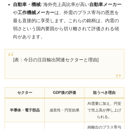
自動車・機械:
海外売上高比率が高い
自動車メーカー
や
工作機械メーカー
は、外需のプラス寄与の恩恵を
最も直接的に享受します。これらの銘柄は、内需の
弱さという国内要因から切り離されて評価される傾
向があります。
[表：今日の注目輸出関連セクターと理由]
セクター
GDP後の評価
狙うべき理由
AI需要に加え、円安
半導体・電子部品
成長性・円安効果
で売上高が押し上げ
られる。
純輸出のプラス寄与