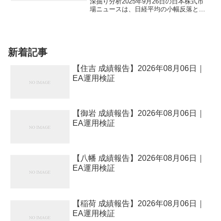
体-3.31%下落・内需株堅調・今後
深掘り分析2025年9月26日の日本株式市
場ニュースは、日経平均の小幅反落と
の見通し | fukki369.com
TOPIXの最高値更新が中心となり、セク
ター別の二極化が目立ちました。日経平
均は前日比125円安の45,629円で終了、
始...
新着記事
【住吉 成績報告】2026年08月06日｜
EA運用検証
【御岩 成績報告】2026年08月06日｜
EA運用検証
【八幡 成績報告】2026年08月06日｜
EA運用検証
【稲荷 成績報告】2026年08月06日｜
EA運用検証