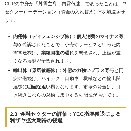
GDPの中身が「外需主導、内需低迷」であったことは、**
セクターローテーション（資金の入れ替え）**を加速させ
ます。
内需株（ディフェンシブ株）:
個人消費のマイナス寄
与
が確認されたことで、小売やサービスといった内
需関連株は、
業績回復の遅れ
を懸念され、上値が重
くなる展開が予想されます。
輸出株（景気敏感株）:
外需の力強いプラス寄与
と円
安の継続は、ハイテク、自動車、機械などの輸出関
連株に
明確な追い風
となります。市場の資金は、引
き続きこれらの銘柄に集中する可能性が高いです。
2.3. 金融セクターの評価：YCC撤廃後退による
利ザヤ拡大期待の後退