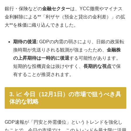
銀行・保険などの
金融セクター
は、YCC撤廃やマイナス
金利解除による**「利ザヤ（預金と貸出の金利差）」の拡
大**を株価に織り込んできました。
期待の後退:
GDPの内需の弱さにより、日銀の政策転
換時期が先送りされる観測が強まったため、
金融株
の上昇期待は一時的に後退
する可能性があります。
短期的な投機資金は抜けやすく、
長期的な視点
で保
有することが推奨されます。
3. 📈 今日（12月1日）の市場で狙うべき具
体的な戦略
GDP速報が「円安と外需優位」というトレンドを強化し
たことで、今日の市場では、このトレンドを最大限に活用