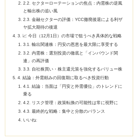
2.2. セクターローテーションの焦点：内需株の逆風
と輸出株の追い風
2.3. 金融セクターの評価：YCC撤廃後退による利ザ
ヤ拡大期待の後退
3. 📈 今日（12月1日）の市場で狙うべき具体的な戦略
3.1. 輸出関連株：円安の恩恵を最大限に享受する
3.2. 内需株：選別投資の徹底と「インバウンド関
連」の再評価
3.3. 自社株買い・株主還元策を強化するバリュー株
4. 結論：外需頼みの回復期に取るべき投資行動
4.1. 結論：当面は「円安と外需優位」のトレンドに
乗る
4.2. リスク管理：政策転換の可能性は常に視野に
4.3. 最終的な戦略：集中と分散のバランス
いいね: