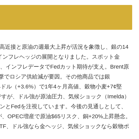
録高近接と原油の週最大上昇が活況を象徴し、銀の14
でインフレヘッジの展開となりました。スポット金
82を更新、インフレデータでFedカット期待が支え。Brent原
ーン攻撃でロシア供給減が要因。その他商品では銀
364ドル（+3.6%）で1年4ヶ月高値、穀物小麦+7¢堅
が、ドル強が原油圧力、気候ショック（Imelda）
ーンとFedを注視しています。今後の見通しとして、
すが、OPEC増産で原油$65リスク、銅+20%上昇懸念。
TF、ドル強なら金ヘッジ、気候ショックなら穀物ポ