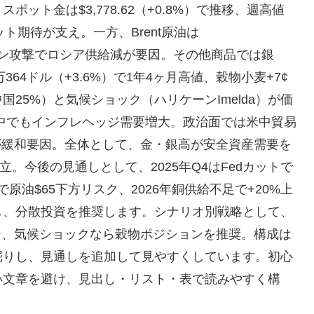
ット金は$3,778.62（+0.8%）で推移、週高値
カット期待が支え。一方、Brent原油は
ドローン攻撃でロシア供給減が要因。その他商品では銀
1万364ドル（+3.6%）で1年4ヶ月高値、穀物小麦+7¢
25%）と気候ショック（ハリケーンImelda）が価
正中でもインフレヘッジ需要増大。政治面では米中貿易
が緩和要因。全体として、金・銀高が安全資産需要を
立。今後の見通しとして、2025年Q4はFedカットで
で原油$65下方リスク、2026年銅供給不足で+20%上
し、分散投資を推奨します。シナリオ別戦略として、
ジ、気候ショックなら穀物ポジションを推奨。構成は
掘りし、見通しを追加して見やすくしています。初心
い文章を避け、見出し・リスト・表で読みやすく構