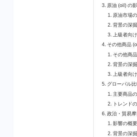
原油 (oil) の
原油市場
背景の深
上級者向
その他商品 (oth
その他商
背景の深
上級者向
グローバル比
主要商品
トレンド
政治・貿易摩
影響の概
背景の深