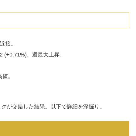
.82近接。
$65.72 (+0.71%)、週最大上昇。
月高値。
スクが交錯した結果。以下で詳細を深掘り。