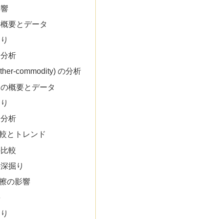
影響
の概要とデータ
掘り
け分析
er-commodity) の分析
品の概要とデータ
掘り
け分析
較とトレンド
の比較
の深掘り
擦の影響
要
掘り