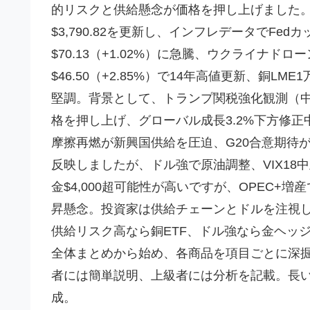
的リスクと供給懸念が価格を押し上げました。スポ
$3,790.82を更新し、インフレデータでFed
$70.13（+1.02%）に急騰、ウクライナ
$46.50（+2.85%）で14年高値更新、銅LME
堅調。背景として、トランプ関税強化観測（中国
格を押し上げ、グローバル成長3.2%下方修
摩擦再燃が新興国供給を圧迫、G20合意期待
反映しましたが、ドル強で原油調整、VIX18中
金$4,000超可能性が高いですが、OPEC+増産
昇懸念。投資家は供給チェーンとドルを注視
供給リスク高なら銅ETF、ドル強なら金ヘッ
全体まとめから始め、各商品を項目ごとに深
者には簡単説明、上級者には分析を記載。長
成。