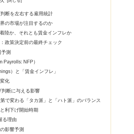
下げ判断を左右する雇用統計
ぜ世界の市場が注目するのか
点：軟着陸か、それとも賃金インフレか
影響：政策決定前の最終チェック
場予測
ayrolls: NFP）
 Earnings）と「賃金インフレ」
な変化
利下げ判断に与える影響
ータ次第で変わる「タカ派」と「ハト派」のバランス
ド」と利下げ開始時期
を握る理由
への影響予測