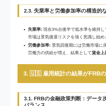
2.3. 失業率と労働参加率の構造的
失業率:
現在3%台後半で低水準を維持し
市場は景気後退リスクを強く意識し始め
労働参加率:
景気回復期には労働市場に
労働力の供給が増え、結果として
賃金上
3. 🇺🇸 雇用統計の結果がF
3.1. FRBの金融政策判断：デ
バランス