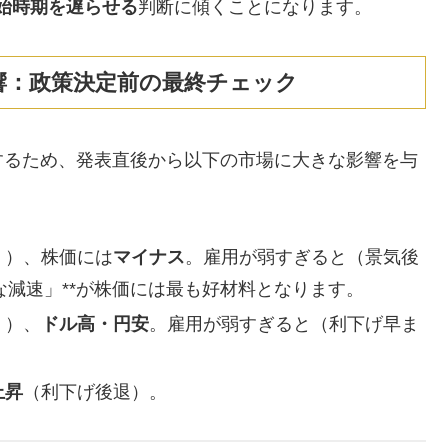
始時期を遅らせる
判断に傾くことになります。
影響：政策決定前の最終チェック
するため、発表直後から以下の市場に大きな影響を与
く）、株価には
マイナス
。雇用が弱すぎると（景気後
度な減速」**が株価には最も好材料となります。
く）、
ドル高・円安
。雇用が弱すぎると（利下げ早ま
上昇
（利下げ後退）。