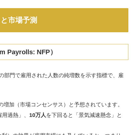
トと市場予測
Payrolls: NFP）
以外の部門で雇用された人数の純増数を示す指標で、雇
*程度の増加（市場コンセンサス）と予想されています。
雇用過熱」、
10万人
を下回ると「景気減速懸念」と
。