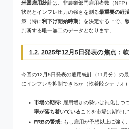
米国雇用統計
は、非農業部門雇用者数（NFP
状況とインフレ圧力の強さを測る
最重要の経
策（特に
利下げ開始時期
）を決定する上で、
判断する唯一無二のデータとなります。
1.2. 2025年12月5日発表の
今回の12月5日発表の雇用統計（11月分）の
にインフレを抑制できるか（軟着陸シナリオ）
市場の期待:
雇用増加の勢いは鈍化しつ
率が落ち着いている
ことを市場は期待し
FRBの警戒:
もし雇用が予想以上に強く