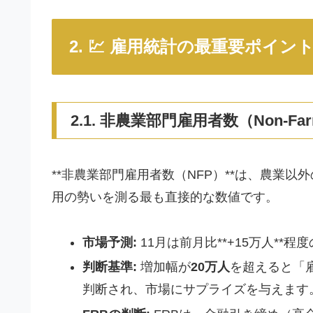
2. 💹 雇用統計の最重要ポイン
2.1. 非農業部門雇用者数（Non-Farm 
**非農業部門雇用者数（NFP）**は、農業
用の勢いを測る最も直接的な数値です。
市場予測:
11月は前月比**+15万人*
判断基準:
増加幅が
20万人
を超えると「
判断され、市場にサプライズを与えます