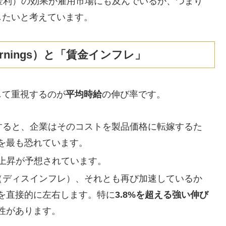
金利）の効果が雇用市場にも及んでいるか、つまり
認したいと考えています。
y Earnings）と「賃金インフレ」
して重視するのが
平均時給
の伸び率です。
すると、企業はそのコストを製品価格に転嫁するた
れを最も恐れています。
*の上昇が予想されています。
（ディスインフレ）、それとも再び加速しているか
断を直接的に左右します。特に
3.8%を超える強い伸び
性があります。