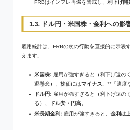
FRBはインフレ再燃を警戒し、
利下げ開
1.3. ドル円・米国株・金利への
雇用統計は、FRBの次の行動を直接的に示唆
えます。
米国株:
雇用が強すぎると（利下げ遠の
退懸念）、株価には
マイナス
。**「適
ドル円:
雇用が強すぎると（利下げ遠の
る）、
ドル安・円高
。
米長期金利:
雇用が強すぎると、
金利は