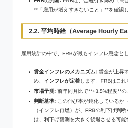
FRBの判断:
FRBは、金融引き締め（高
**「雇用が増えすぎないこと」**を確
2.2. 平均時給（Average Hourl
雇用統計の中で、FRBが最もインフレ懸念と
賃金インフレのメカニズム:
賃金が上昇
め、
インフレが定着
します。FRBはこ
市場予測:
前年同月比で**+3.5%程度*
判断基準:
この伸び率が鈍化しているか
（インフレ再燃）が、FRBの利下げ判
は、利下げ観測を大きく後退させる可能