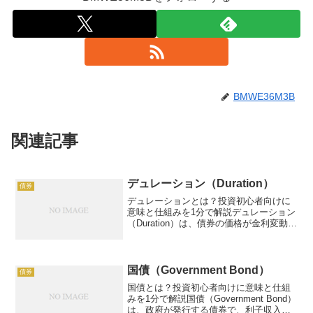
BMWE36M3B
関連記事
デュレーション（Duration）
債券
デュレーションとは？投資初心者向けに
意味と仕組みを1分で解説デュレーション
（Duration）は、債券の価格が金利変動に
対してどれだけ敏感かを示す指標で、債
券投資のリスク管理に使われます。債券
の満期までの平均回収期間を表し、債券
ポートフォリ...
国債（Government Bond）
債券
国債とは？投資初心者向けに意味と仕組
みを1分で解説国債（Government Bond）
は、政府が発行する債券で、利子収入を