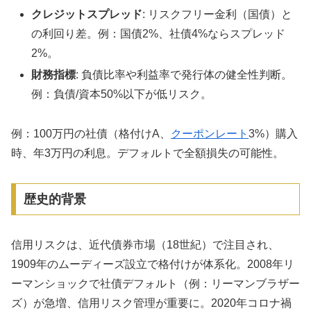
クレジットスプレッド
: リスクフリー金利（国債）と
の利回り差。例：国債2%、社債4%ならスプレッド
2%。
財務指標
: 負債比率や利益率で発行体の健全性判断。
例：負債/資本50%以下が低リスク。
例：100万円の社債（格付けA、
クーポンレート
3%）購入
時、年3万円の利息。デフォルトで全額損失の可能性。
歴史的背景
信用リスクは、近代債券市場（18世紀）で注目され、
1909年のムーディーズ設立で格付けが体系化。2008年リ
ーマンショックで社債デフォルト（例：リーマンブラザー
ズ）が急増、信用リスク管理が重要に。2020年コロナ禍