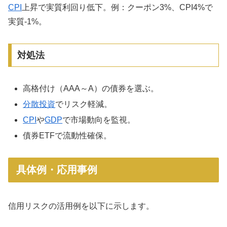
CPI
上昇で実質利回り低下。例：クーポン3%、CPI4%で
実質-1%。
対処法
高格付け（AAA～A）の債券を選ぶ。
分散投資
でリスク軽減。
CPI
や
GDP
で市場動向を監視。
債券ETFで流動性確保。
具体例・応用事例
信用リスクの活用例を以下に示します。