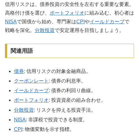
信用リスクは、債券投資の安全性を左右する重要な要素。
高格付け債を選び、
ポートフォリオ
に組み込む。初心者は
NISA
で国債から始め、専門家は
CPI
や
イールドカーブ
で
戦略を深化。
分散投資
で安定運用を目指しましょう。
関連用語
債券
: 信用リスクの対象金融商品。
クーポンレート
: 債券の利息率。
イールドカーブ
: 債券の利回り曲線。
ポートフォリオ
: 投資資産の組み合わせ。
分散投資
: リスクを抑える投資手法。
NISA
: 非課税で投資できる制度。
CPI
: 物価変動を示す指標。