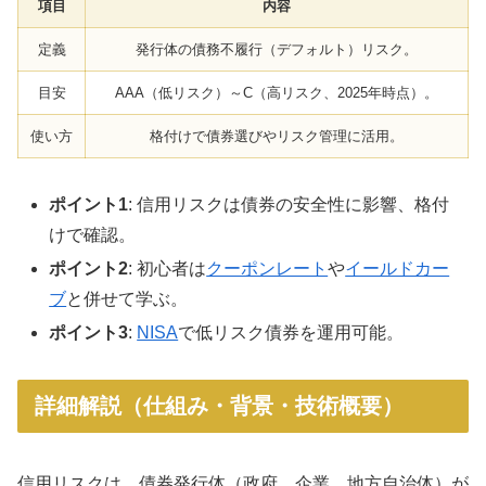
項目
内容
定義
発行体の債務不履行（デフォルト）リスク。
目安
AAA（低リスク）～C（高リスク、2025年時点）。
使い方
格付けで債券選びやリスク管理に活用。
ポイント1
: 信用リスクは債券の安全性に影響、格付
けで確認。
ポイント2
: 初心者は
クーポンレート
や
イールドカー
ブ
と併せて学ぶ。
ポイント3
:
NISA
で低リスク債券を運用可能。
詳細解説（仕組み・背景・技術概要）
信用リスクは、債券発行体（政府、企業、地方自治体）が