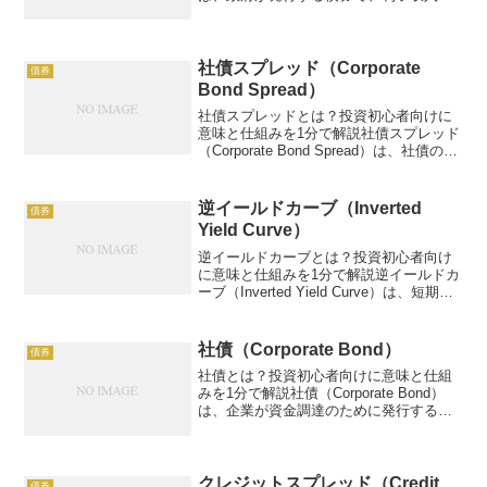
得る安全性の高い投資です。例：国債100
万円、利回り2%で年2万円ゲイン。この
記事では、国債の仕組み、活用方法、リ
ス...
社債スプレッド（Corporate
債券
Bond Spread）
社債スプレッドとは？投資初心者向けに
意味と仕組みを1分で解説社債スプレッド
（Corporate Bond Spread）は、社債の利
回りと国債の利回りの差で、信用リスク
を測ります。例：スプレッド3%で100万
円投資、年3万円上乗せ利息。この...
逆イールドカーブ（Inverted
債券
Yield Curve）
逆イールドカーブとは？投資初心者向け
に意味と仕組みを1分で解説逆イールドカ
ーブ（Inverted Yield Curve）は、短期債
券の利回りが長期債券を上回る現象で、
経済不況の予兆。例：逆イールドで株
価-5%。この記事では、逆イールドカー...
社債（Corporate Bond）
債券
社債とは？投資初心者向けに意味と仕組
みを1分で解説社債（Corporate Bond）
は、企業が資金調達のために発行する債
券で、投資家は定期的な利息（クーポン
レート）を受け取り、満期時に元本が返
済されます。例えば、100万円の社債（年
利3%...
クレジットスプレッド（Credit
債券