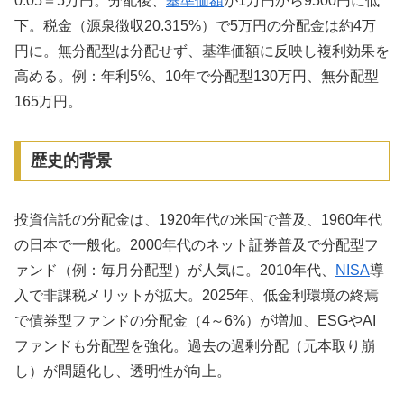
0.05＝5万円。分配後、
基準価額
が1万円から9500円に低
下。税金（源泉徴収20.315%）で5万円の分配金は約4万
円に。無分配型は分配せず、基準価額に反映し複利効果を
高める。例：年利5%、10年で分配型130万円、無分配型
165万円。
歴史的背景
投資信託の分配金は、1920年代の米国で普及、1960年代
の日本で一般化。2000年代のネット証券普及で分配型フ
ァンド（例：毎月分配型）が人気に。2010年代、
NISA
導
入で非課税メリットが拡大。2025年、低金利環境の終焉
で債券型ファンドの分配金（4～6%）が増加、ESGやAI
ファンドも分配型を強化。過去の過剰分配（元本取り崩
し）が問題化し、透明性が向上。