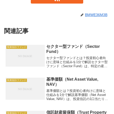
BMWE36M3B
関連記事
セクター型ファンド（Sector
投資信託/ファンド
Fund）
セクター型ファンドとは？投資初心者向
けに意味と仕組みを1分で解説セクター型
ファンド（Sector Fund）は、特定の産業
（例：テクノロジー、ヘルスケア）に投
資する投資信託。例：100万円投資、年
6%リターン。この記事では、セクター型
基準価額（Net Asset Value,
投資信託/ファンド
ファン...
NAV）
基準価額とは？投資初心者向けに意味と
仕組みを1分で解説基準価額（Net Asset
Value, NAV）は、投資信託の1口当たり価
値を示す指標で、投資信託の価格のよう
なものです。投資家が投資信託を買う・
売る際の基準となる金額で、毎日変動
信託財産留保額（Trust Property
投資信託/ファンド