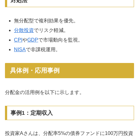
対処法
無分配型で複利効果を優先。
分散投資
でリスク軽減。
CPI
や
GDP
で市場動向を監視。
NISA
で非課税運用。
具体例・応用事例
分配金の活用例を以下に示します。
事例1：定期収入
投資家Aさんは、分配率5%の債券ファンドに100万円投資