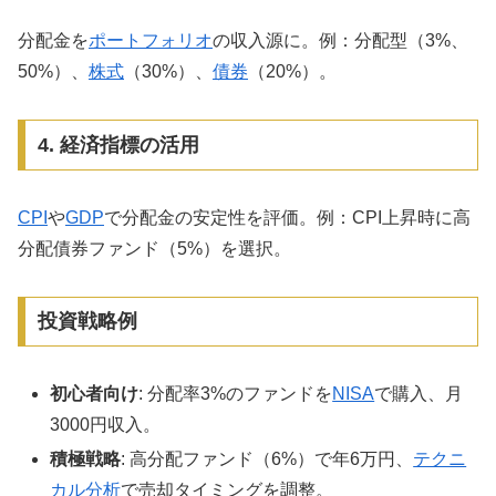
分配金を
ポートフォリオ
の収入源に。例：分配型（3%、
50%）、
株式
（30%）、
債券
（20%）。
4. 経済指標の活用
CPI
や
GDP
で分配金の安定性を評価。例：CPI上昇時に高
分配債券ファンド（5%）を選択。
投資戦略例
初心者向け
: 分配率3%のファンドを
NISA
で購入、月
3000円収入。
積極戦略
: 高分配ファンド（6%）で年6万円、
テクニ
カル分析
で売却タイミングを調整。