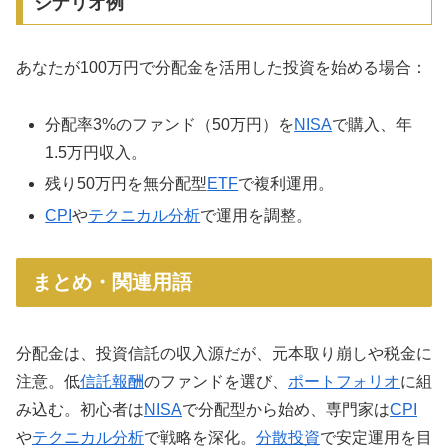
シナリオ例
あなたが100万円で分配金を活用した投資を始める場合：
分配率3%のファンド（50万円）を
NISA
で購入、年
1.5万円収入。
残り50万円を無分配型
ETF
で複利運用。
CPI
や
テクニカル分析
で運用を調整。
まとめ・関連用語
分配金は、投資信託の収入源だが、元本取り崩しや税金に
注意。低
信託報酬
のファンドを選び、
ポートフォリオ
に組
み込む。初心者は
NISA
で分配型から始め、専門家は
CPI
や
テクニカル分析
で戦略を深化。
分散投資
で安定運用を目