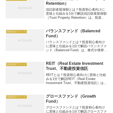
し...
Retention）
信託財産留保額とは？投資初心者向けに
意味と仕組みを1分で解説信託財産留保額
（Trust Property Retention）は、投資信
託の解約時に投資家から徴収され、ファ
ンド内に留保される手数料です。例：100
万円解約で0.3%（3000...
バランスファンド（Balanced
投資信託/ファンド
Fund）
バランスファンドとは？投資初心者向け
に意味と仕組みを1分で解説バランスファ
ンド（Balanced Fund）は、株式や債券を
組み合わせた投資信託で、リスクとリタ
ーンのバランスを追求。例：100万円投
資、年5%リターン。この記事では、バラ
REIT（Real Estate Investment
投資信託/ファンド
ンス...
Trust、不動産投資信託
REITとは？投資初心者向けに意味と仕組
みを1分で解説REIT（Real Estate
Investment Trust、不動産投資信託）は、
不動産に投資する資金を集め、賃料や売
却益を投資家に分配する金融商品です。
例：オフィスビルREIT、...
グロースファンド（Growth
投資信託/ファンド
Fund）
グロースファンドとは？投資初心者向け
に意味と仕組みを1分で解説グロースファ