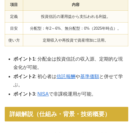
項目
内容
定義
投資信託の運用益から支払われる利益。
目安
分配型：年2～6%、無分配型：0%（2025年時点）。
使い方
定期収入や再投資で資産増加に活用。
ポイント1
: 分配金は投資信託の収入源、定期的な現
金化が可能。
ポイント2
: 初心者は
信託報酬
や
基準価額
と併せて学
ぶ。
ポイント3
:
NISA
で非課税運用が可能。
詳細解説（仕組み・背景・技術概要）