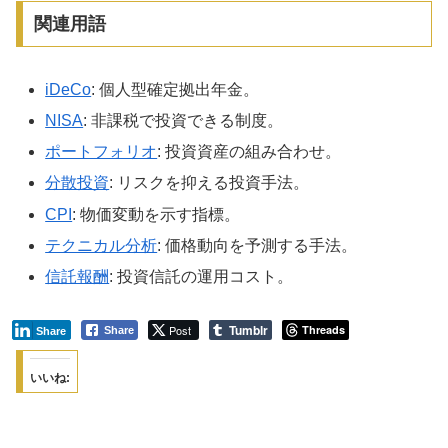
関連用語
iDeCo
: 個人型確定拠出年金。
NISA
: 非課税で投資できる制度。
ポートフォリオ
: 投資資産の組み合わせ。
分散投資
: リスクを抑える投資手法。
CPI
: 物価変動を示す指標。
テクニカル分析
: 価格動向を予測する手法。
信託報酬
: 投資信託の運用コスト。
Tumblr
Post
Threads
Share
Share
いいね: