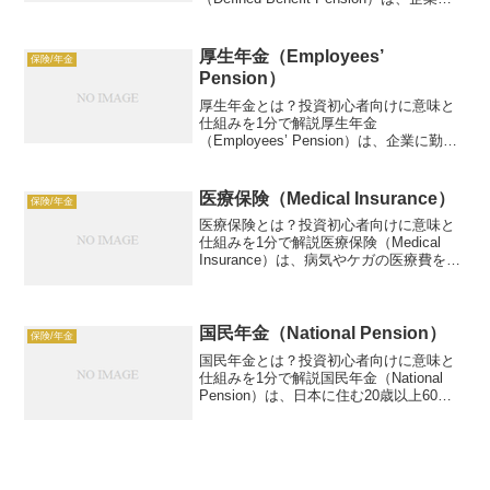
従業員に将来の年金給付額を保証する制
度。例：退職後年100万円支給。この記事
では、確定給付年金の仕組み、活用方...
厚生年金（Employees’
保険/年金
Pension）
厚生年金とは？投資初心者向けに意味と
仕組みを1分で解説厚生年金
（Employees’ Pension）は、企業に勤め
る従業員が加入する公的年金制度で、老
後資金を支えます。例：月5万円拠出、年
3%運用で300万円ゲイン。この記事で
医療保険（Medical Insurance）
保険/年金
は、厚生年金...
医療保険とは？投資初心者向けに意味と
仕組みを1分で解説医療保険（Medical
Insurance）は、病気やケガの医療費を補
償する保険。例：月1万円保険料、100万
円入院費補償。この記事では、医療保険
の仕組み、活用方法、リスク、具体例
を、...
国民年金（National Pension）
保険/年金
国民年金とは？投資初心者向けに意味と
仕組みを1分で解説国民年金（National
Pension）は、日本に住む20歳以上60歳
未満の全ての人が加入する公的年金制度
で、老後資金の基盤を提供します。例：
月1.7万円拠出、40年で約800万円受...