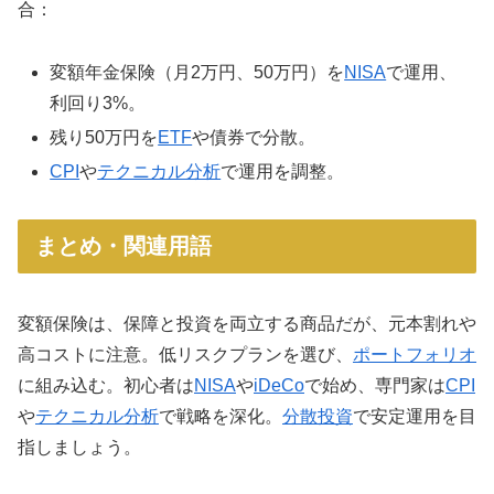
合：
変額年金保険（月2万円、50万円）を
NISA
で運用、
利回り3%。
残り50万円を
ETF
や債券で分散。
CPI
や
テクニカル分析
で運用を調整。
まとめ・関連用語
変額保険は、保障と投資を両立する商品だが、元本割れや
高コストに注意。低リスクプランを選び、
ポートフォリオ
に組み込む。初心者は
NISA
や
iDeCo
で始め、専門家は
CPI
や
テクニカル分析
で戦略を深化。
分散投資
で安定運用を目
指しましょう。