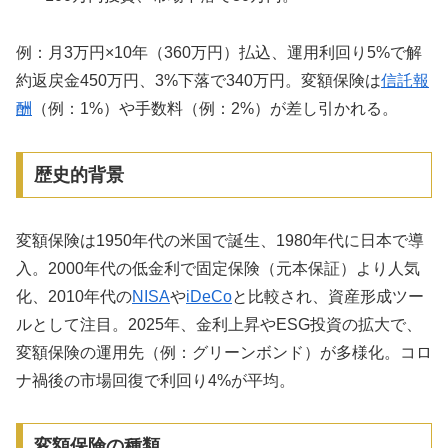
例：月3万円×10年（360万円）払込、運用利回り5%で解
約返戻金450万円、3%下落で340万円。変額保険は
信託報
酬
（例：1%）や手数料（例：2%）が差し引かれる。
歴史的背景
変額保険は1950年代の米国で誕生、1980年代に日本で導
入。2000年代の低金利で固定保険（元本保証）より人気
化、2010年代の
NISA
や
iDeCo
と比較され、資産形成ツー
ルとして注目。2025年、金利上昇やESG投資の拡大で、
変額保険の運用先（例：グリーンボンド）が多様化。コロ
ナ禍後の市場回復で利回り4%が平均。
変額保険の種類