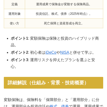
定義
運用成果で保険金が変動する保険商品。
運用対象
投資信託、株式、債券（2025年時点）。
使い方
死亡保障と資産形成を両立。
ポイント1
: 変額保険は保険と投資のハイブリッド商
品。
ポイント2
: 初心者は
iDeCo
や
NISA
と併せて学ぶ。
ポイント3
: 運用リスクを抑えたプランを選ぶと安
心。
詳細解説（仕組み・背景・技術概要）
変額保険は、保険料を「保障部分」と「運用部分」に分
け、運用部分を投資信託や
株式
、
債券
で運用。運用成果で