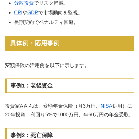
分散投資
でリスク軽減。
CPI
や
GDP
で市場動向を監視。
長期契約でペナルティ回避。
具体例・応用事例
変額保険の活用例を以下に示します。
事例1：老後資金
投資家Aさんは、変額年金保険（月3万円、
NISA
併用）に
20年投資。利回り5%で1000万円、年60万円の年金受取。
事例2：死亡保障