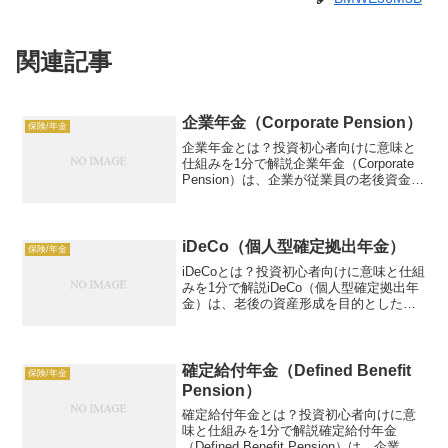
関連記事
企業年金（Corporate Pension）
保険/年金
企業年金とは？投資初心者向けに意味と
仕組みを1分で解説企業年金（Corporate
Pension）は、企業が従業員の老後資金を
準備するために提供する年金制度です。
例：月5万円積立、年3%リターンで300万
円ゲイン。この記事では、企業年金の...
iDeCo（個人型確定拠出年金）
保険/年金
iDeCoとは？投資初心者向けに意味と仕組
みを1分で解説iDeCo（個人型確定拠出年
金）は、老後の資産形成を目的とした日
本の私的年金制度で、投資信託や定期預
金などで運用しながら税制優遇を受けら
れる仕組みです。自分で掛金を拠出し、
運用成果に応...
確定給付年金（Defined Benefit
保険/年金
Pension）
確定給付年金とは？投資初心者向けに意
味と仕組みを1分で解説確定給付年金
（Defined Benefit Pension）は、企業が