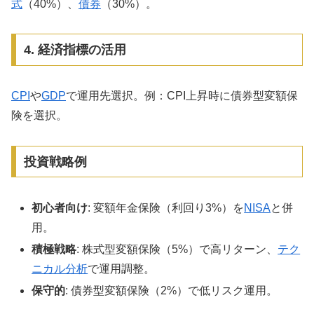
式
（40%）、
債券
（30%）。
4. 経済指標の活用
CPI
や
GDP
で運用先選択。例：CPI上昇時に債券型変額保
険を選択。
投資戦略例
初心者向け
: 変額年金保険（利回り3%）を
NISA
と併
用。
積極戦略
: 株式型変額保険（5%）で高リターン、
テク
ニカル分析
で運用調整。
保守的
: 債券型変額保険（2%）で低リスク運用。