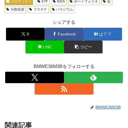
コモディティ
ETF
NISA
ポートフォリオ
金
分散投資
プラチナ
パラジウム
シェアする
X
Facebook
はてブ
LINE
コピー
BMWE36M3Bをフォローする
BMWE36M3B
関連記事