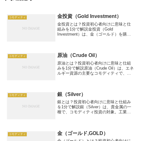
金投資（Gold Investment）
コモディティ
金投資とは？投資初心者向けに意味と仕
組みを1分で解説金投資（Gold
Investment）は、金（ゴールド）を購入
し、価格上昇や安定資産として運用する
投資手法です。例：100万円で金1kg購
入、年5%上昇で105万円。この記事で
は、金投資...
原油（Crude Oil）
コモディティ
原油とは？投資初心者向けに意味と仕組
みを1分で解説原油（Crude Oil）は、エネ
ルギー資源の主要なコモディティで、ガ
ソリンやプラスチックなどの原料として
使われます。投資では価格変動を利用し
て利益を狙い、コモディティ市場の主要
銘柄です。こ...
銀（Silver）
コモディティ
銀とは？投資初心者向けに意味と仕組み
を1分で解説銀（Silver）は、貴金属の一
種で、コモディティ投資の対象。工業需
要と投資需要があり、価格は需給や経済
状況で変動します。例：100万円で銀1kg
購入、価格上昇で10%リターンなら10万
円。こ...
金（ゴールド,GOLD）
コモディティ
金（ゴールド）とは？投資初心者向けに