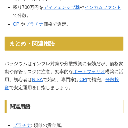
残り700万円を
ディフェンシブ株
や
インカムファンド
で分散。
CPI
や
プラチナ
価格で選定。
まとめ・関連用語
パラジウムはインフレ対策や分散投資に有効だが、価格変
動や保管リスクに注意。効率的な
ポートフォリオ
構築に活
用。初心者は
NISA
で始め、専門家は
CPI
で補完。
分散投
資
で安定運用を目指しましょう。
関連用語
プラチナ
: 類似の貴金属。