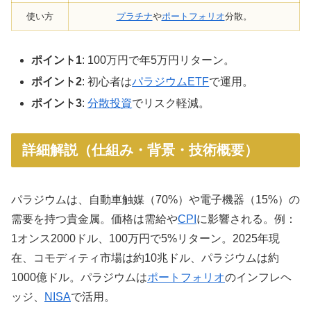
使い方
プラチナ
や
ポートフォリオ
分散。
ポイント1
: 100万円で年5万円リターン。
ポイント2
: 初心者は
パラジウムETF
で運用。
ポイント3
:
分散投資
でリスク軽減。
詳細解説（仕組み・背景・技術概要）
パラジウムは、自動車触媒（70%）や電子機器（15%）の
需要を持つ貴金属。価格は需給や
CPI
に影響される。例：
1オンス2000ドル、100万円で5%リターン。2025年現
在、コモディティ市場は約10兆ドル、パラジウムは約
1000億ドル。パラジウムは
ポートフォリオ
のインフレヘ
ッジ、
NISA
で活用。