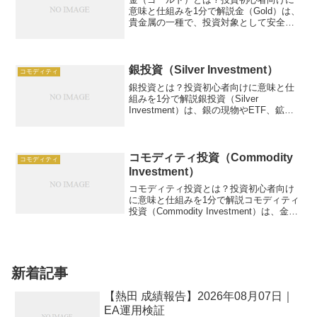
意味と仕組みを1分で解説金（Gold）は、
貴金属の一種で、投資対象として安全資
産やインフレヘッジとして人気がありま
す。株や債券とは異なり、物理的な価値
を持つコモディティで、経済不安時に注
目されます。この記...
銀投資（Silver Investment）
コモディティ
銀投資とは？投資初心者向けに意味と仕
組みを1分で解説銀投資（Silver
Investment）は、銀の現物やETF、鉱山
株を通じて銀の価格変動を利用する投資
です。例：銀1オンス3000円で10万円投
資なら33オンス。この記事では、銀投資
の...
コモディティ投資（Commodity
コモディティ
Investment）
コモディティ投資とは？投資初心者向け
に意味と仕組みを1分で解説コモディティ
投資（Commodity Investment）は、金、
原油、農産物などの実物資産に投資する
手法です。例：金ETF、年リターン5%。
この記事では、コモディティ投資の仕...
新着記事
【熱田 成績報告】2026年08月07日｜
EA運用検証