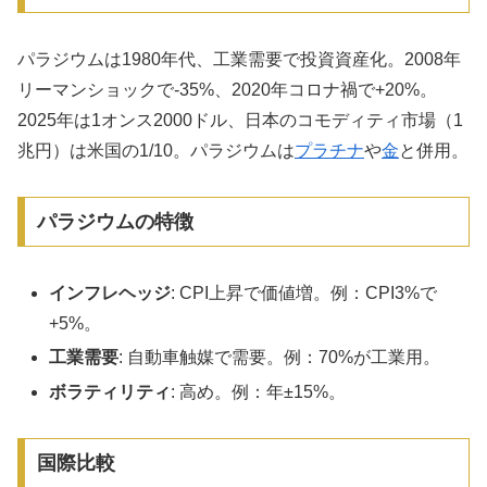
パラジウムは1980年代、工業需要で投資資産化。2008年
リーマンショックで-35%、2020年コロナ禍で+20%。
2025年は1オンス2000ドル、日本のコモディティ市場（1
兆円）は米国の1/10。パラジウムは
プラチナ
や
金
と併用。
パラジウムの特徴
インフレヘッジ
: CPI上昇で価値増。例：CPI3%で
+5%。
工業需要
: 自動車触媒で需要。例：70%が工業用。
ボラティリティ
: 高め。例：年±15%。
国際比較