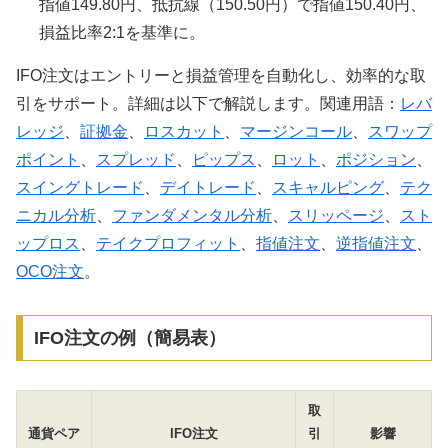
指値149.80円、抵抗線（150.50円）で指値150.40円、
損益比率2:1を基準に。
IFO注文はエントリーと損益管理を自動化し、効率的な取
引をサポート。詳細は以下で解説します。関連用語：
レバ
レッジ
、
証拠金
、
ロスカット
、
マージンコール
、
スワップ
ポイント
、
スプレッド
、
ピップス
、
ロット
、
ポジション
、
スイングトレード
、
デイトレード
、
スキャルピング
、
テク
ニカル分析
、
ファンダメンタル分析
、
スリッページ
、
スト
ップロス
、
テイクプロフィット
、
指値注文
、
逆指値注文
、
OCO注文
。
IFO注文の例（簡易表）
取
通貨ペア
IFO注文
引
影響