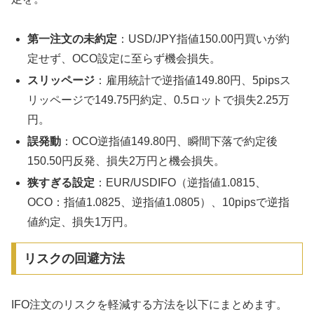
第一注文の未約定
：USD/JPY指値150.00円買いが約
定せず、OCO設定に至らず機会損失。
スリッページ
：雇用統計で逆指値149.80円、5pipsス
リッページで149.75円約定、0.5ロットで損失2.25万
円。
誤発動
：OCO逆指値149.80円、瞬間下落で約定後
150.50円反発、損失2万円と機会損失。
狭すぎる設定
：EUR/USDIFO（逆指値1.0815、
OCO：指値1.0825、逆指値1.0805）、10pipsで逆指
値約定、損失1万円。
リスクの回避方法
IFO注文のリスクを軽減する方法を以下にまとめます。