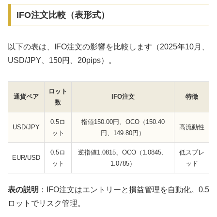
IFO注文比較（表形式）
以下の表は、IFO注文の影響を比較します（2025年10月、
USD/JPY、150円、20pips）。
ロット
通貨ペア
IFO注文
特徴
数
0.5ロ
指値150.00円、OCO（150.40
USD/JPY
高流動性
ット
円、149.80円）
0.5ロ
逆指値1.0815、OCO（1.0845、
低スプレ
EUR/USD
ット
1.0785）
ッド
表の説明
：IFO注文はエントリーと損益管理を自動化。0.5
ロットでリスク管理。