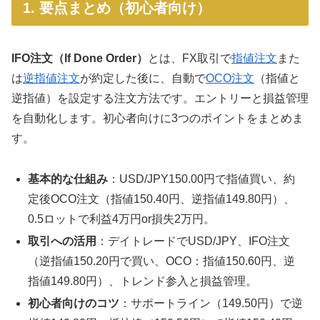
1. 要点まとめ（初心者向け）
IFO注文（If Done Order）
とは、FX取引で
指値注文
また
は
逆指値注文
が約定した後に、自動で
OCO注文
（指値と
逆指値）を設定する注文方法です。エントリーと損益管理
を自動化します。初心者向けに3つのポイントをまとめま
す。
基本的な仕組み
：USD/JPY150.00円で指値買い、約
定後OCO注文（指値150.40円、逆指値149.80円）、
0.5ロットで利益4万円or損失2万円。
取引への活用
：デイトレードでUSD/JPY、IFO注文
（逆指値150.20円で買い、OCO：指値150.60円、逆
指値149.80円）、トレンド参入と損益管理。
初心者向けのコツ
：サポートライン（149.50円）で逆