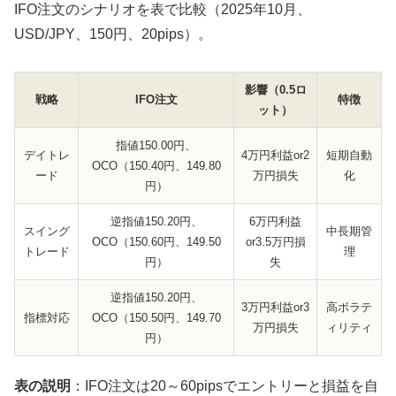
IFO注文のシナリオを表で比較（2025年10月、
USD/JPY、150円、20pips）。
影響（0.5ロ
戦略
IFO注文
特徴
ット）
指値150.00円、
デイトレ
4万円利益or2
短期自動
OCO（150.40円、149.80
ード
万円損失
化
円）
逆指値150.20円、
6万円利益
スイング
中長期管
OCO（150.60円、149.50
or3.5万円損
トレード
理
円）
失
逆指値150.20円、
3万円利益or3
高ボラテ
指標対応
OCO（150.50円、149.70
万円損失
ィリティ
円）
表の説明
：IFO注文は20～60pipsでエントリーと損益を自