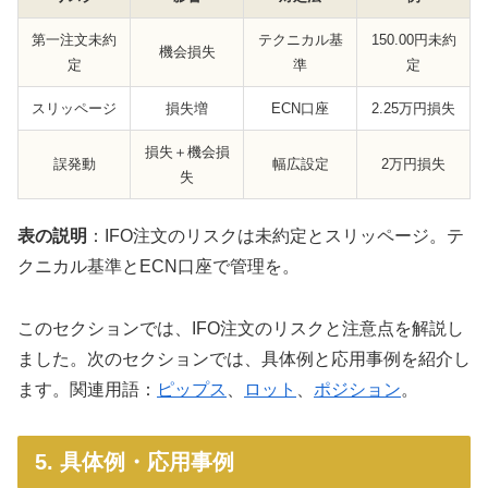
第一注文未約
テクニカル基
150.00円未約
機会損失
定
準
定
スリッページ
損失増
ECN口座
2.25万円損失
損失＋機会損
誤発動
幅広設定
2万円損失
失
表の説明
：IFO注文のリスクは未約定とスリッページ。テ
クニカル基準とECN口座で管理を。
このセクションでは、IFO注文のリスクと注意点を解説し
ました。次のセクションでは、具体例と応用事例を紹介し
ます。関連用語：
ピップス
、
ロット
、
ポジション
。
5. 具体例・応用事例