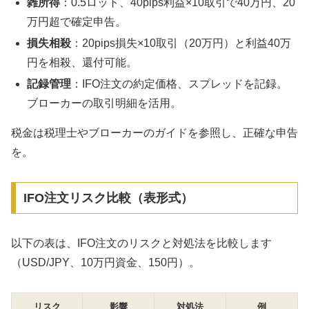
雑所得
：0.5ロット、40pips利益×10取引で40万円、20
万円超で確定申告。
損失相殺
：20pips損失×10取引（20万円）と利益40万
円を相殺、還付可能。
記録管理
：IFO注文の約定価格、スプレッドを記録。
ブローカーの取引明細を活用。
税金は税理士やブローカーのガイドを参照し、正確な申告
を。
IFO注文リスク比較（表形式）
以下の表は、IFO注文のリスクと対処法を比較します
（USD/JPY、10万円資金、150円）。
リスク
影響
対処法
例