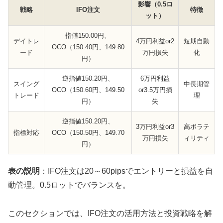
影響（0.5ロ
戦略
IFO注文
特徴
ット）
指値150.00円、
デイトレ
4万円利益or2
短期自動
OCO（150.40円、149.80
ード
万円損失
化
円）
逆指値150.20円、
6万円利益
スイング
中長期管
OCO（150.60円、149.50
or3.5万円損
トレード
理
円）
失
逆指値150.20円、
3万円利益or3
高ボラテ
指標対応
OCO（150.50円、149.70
万円損失
ィリティ
円）
表の説明
：IFO注文は20～60pipsでエントリーと損益を自
動管理。0.5ロットでバランスを。
このセクションでは、IFO注文の活用方法と投資戦略を解