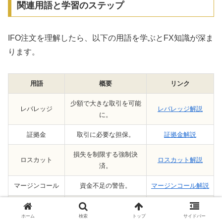
関連用語と学習のステップ
IFO注文を理解したら、以下の用語を学ぶとFX知識が深ま
ります。
用語
概要
リンク
少額で大きな取引を可能
レバレッジ
レバレッジ解説
に。
証拠金
取引に必要な担保。
証拠金解説
損失を制限する強制決
ロスカット
ロスカット解説
済。
マージンコール
資金不足の警告。
マージンコール解説
スワップポイン
金利差による利益やコス
スワップポイント解
ト
ト。
説
ホーム
検索
トップ
サイドバー