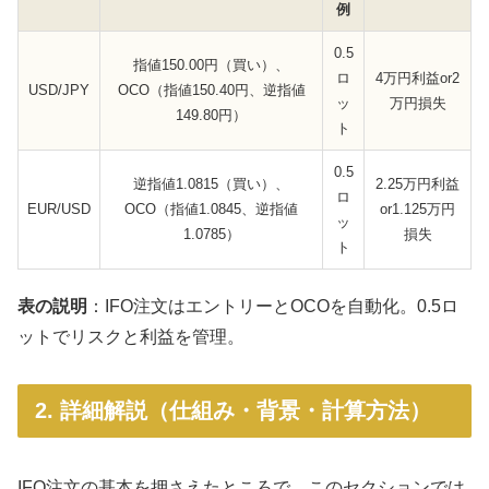
例
0.5
指値150.00円（買い）、
ロ
4万円利益or2
USD/JPY
OCO（指値150.40円、逆指値
ッ
万円損失
149.80円）
ト
0.5
逆指値1.0815（買い）、
2.25万円利益
ロ
EUR/USD
OCO（指値1.0845、逆指値
or1.125万円
ッ
1.0785）
損失
ト
表の説明
：IFO注文はエントリーとOCOを自動化。0.5ロ
ットでリスクと利益を管理。
2. 詳細解説（仕組み・背景・計算方法）
IFO注文の基本を押さえたところで、このセクションでは