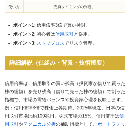
使い方
売買タイミングの判断。
ポイント1
: 信用倍率3倍で買い検討。
ポイント2
: 初心者は
信用取引
と併用。
ポイント3
:
ストップロス
でリスク管理。
詳細解説（仕組み・背景・技術概要）
信用倍率は、信用取引の買い残高（投資家が借りて買った
株の総額）を売り残高（借りて売った株の総額）で割った
指標で、市場の需給バランスや投資家心理を反映します。
例：信用倍率3倍で株価上昇期待。2025年現在、日本の信
用取引市場は約100兆円、株式市場の15%。信用倍率は
信
用取引
や
テクニカル分析
の補助指標として、
ポートフォリ