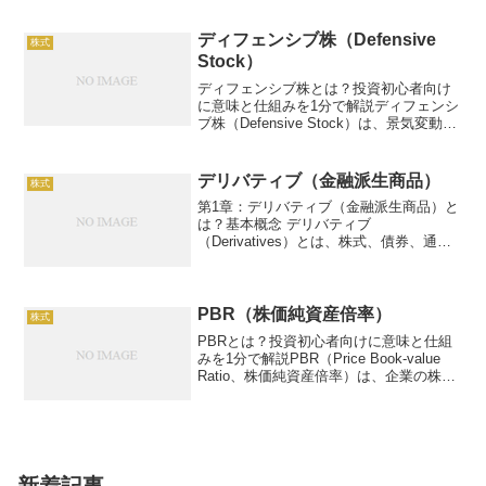
で、企業の収益効率を示します。例：
ROE15%で高効率企業。この記事で
ディフェンシブ株（Defensive
株式
は、...
Stock）
ディフェンシブ株とは？投資初心者向け
に意味と仕組みを1分で解説ディフェンシ
ブ株（Defensive Stock）は、景気変動に
強く、安定した収益や配当金を提供する
企業の株式です。例：食品や医薬品企業
の株価変動率10～15%。この記事では、
デリバティブ（金融派生商品）
株式
デ...
第1章：デリバティブ（金融派生商品）と
は？基本概念 デリバティブ
（Derivatives）とは、株式、債券、通
貨、金利、コモディティなどの基礎資産
（原資産）の価格変動に連動して価値が
変動する金融商品です。 「派生商品」と
も呼ばれ、リスクヘッ...
PBR（株価純資産倍率）
株式
PBRとは？投資初心者向けに意味と仕組
みを1分で解説PBR（Price Book-value
Ratio、株価純資産倍率）は、企業の株価
が1株当たり純資産（BPS）の何倍かを示
す指標です。株価の割安・割高を判断
し、株式投資の意思決定に役立ち...
新着記事