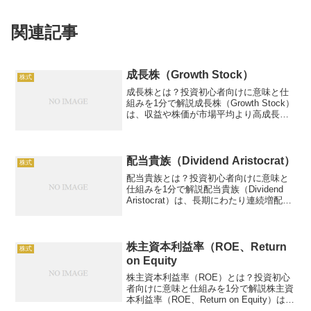
関連記事
成長株（Growth Stock）
株式
成長株とは？投資初心者向けに意味と仕
組みを1分で解説成長株（Growth Stock）
は、収益や株価が市場平均より高成長す
ると期待される企業の株式です。例：IT
企業株、年成長率20%。この記事では、
成長株の仕組み、活用方法、リスク、具
体例を...
配当貴族（Dividend Aristocrat）
株式
配当貴族とは？投資初心者向けに意味と
仕組みを1分で解説配当貴族（Dividend
Aristocrat）は、長期にわたり連続増配を
行う優良企業の株式を指す投資対象で
す。例：25年以上増配の企業、配当利回
り3%。この記事では、配当貴族の仕組
み...
株主資本利益率（ROE、Return
株式
on Equity
株主資本利益率（ROE）とは？投資初心
者向けに意味と仕組みを1分で解説株主資
本利益率（ROE、Return on Equity）は、
企業の純利益を株主資本で割った指標