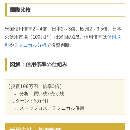
国際比較
米国信用倍率2～4倍、日本2～3倍、欧州2～3.5倍。日本
の信用市場（100兆円）は米国の1/8。信用倍率は
信用取
引
や
テクニカル分析
で投資判断。
図解：信用倍率の仕組み
[投資100万円、倍率3倍]

  ↓ 分析：買い残/売り残

[リターン：5万円]
