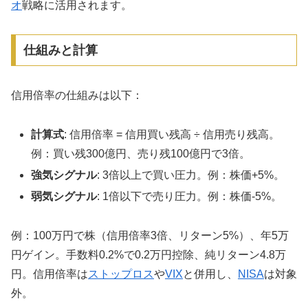
オ
戦略に活用されます。
仕組みと計算
信用倍率の仕組みは以下：
計算式
: 信用倍率 = 信用買い残高 ÷ 信用売り残高。
例：買い残300億円、売り残100億円で3倍。
強気シグナル
: 3倍以上で買い圧力。例：株価+5%。
弱気シグナル
: 1倍以下で売り圧力。例：株価-5%。
例：100万円で株（信用倍率3倍、リターン5%）、年5万
円ゲイン。手数料0.2%で0.2万円控除、純リターン4.8万
円。信用倍率は
ストップロス
や
VIX
と併用し、
NISA
は対象
外。