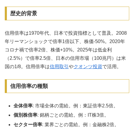
歴史的背景
信用倍率は1970年代、日本で投資指標として普及。2008
年リーマンショックで倍率1倍以下、株価-50%。2020年
コロナ禍で倍率2倍、株価+10%。2025年は低金利
（2.5%）で倍率2.5倍、日本の信用市場（100兆円）は米
国の1/8。信用倍率は
信用取引
や
クオンツ投資
で活用。
信用倍率の種類
全体倍率
: 市場全体の需給。例：東証倍率2.5倍。
個別株倍率
: 銘柄ごとの需給。例：IT株3倍。
セクター倍率
: 業界ごとの需給。例：金融株2倍。