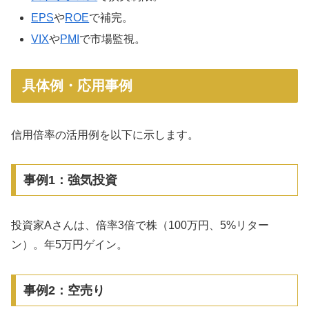
EPS
や
ROE
で補完。
VIX
や
PMI
で市場監視。
具体例・応用事例
信用倍率の活用例を以下に示します。
事例1：強気投資
投資家Aさんは、倍率3倍で株（100万円、5%リター
ン）。年5万円ゲイン。
事例2：空売り