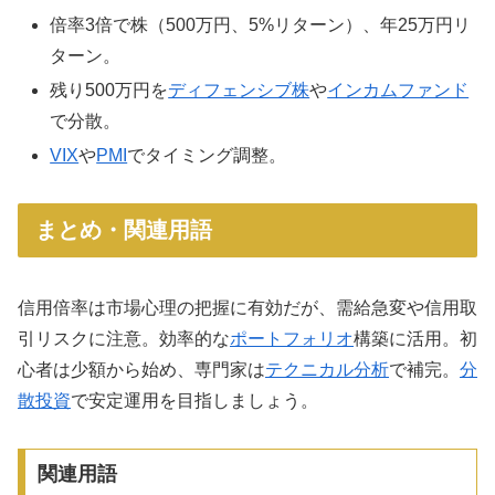
倍率3倍で株（500万円、5%リターン）、年25万円リ
ターン。
残り500万円を
ディフェンシブ株
や
インカムファンド
で分散。
VIX
や
PMI
でタイミング調整。
まとめ・関連用語
信用倍率は市場心理の把握に有効だが、需給急変や信用取
引リスクに注意。効率的な
ポートフォリオ
構築に活用。初
心者は少額から始め、専門家は
テクニカル分析
で補完。
分
散投資
で安定運用を目指しましょう。
関連用語