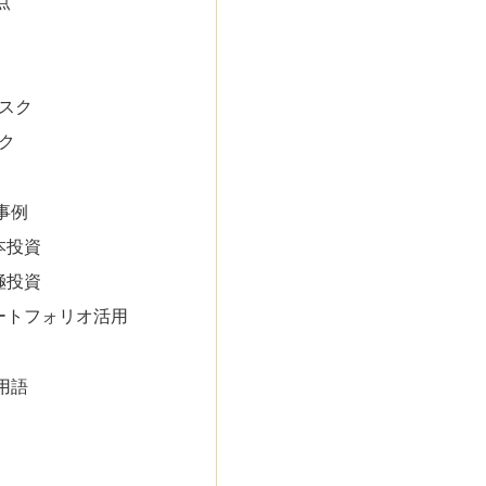
点
リスク
スク
事例
本投資
極投資
ートフォリオ活用
用語