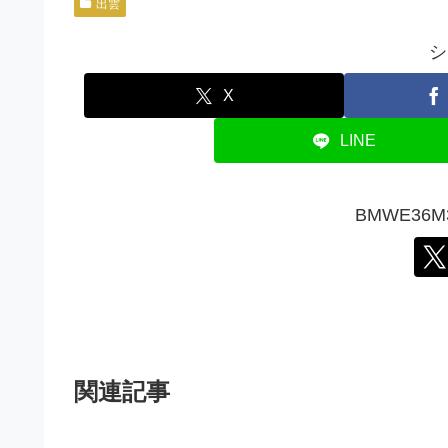
出雲
シ
X
LINE
BMWE36
関連記事